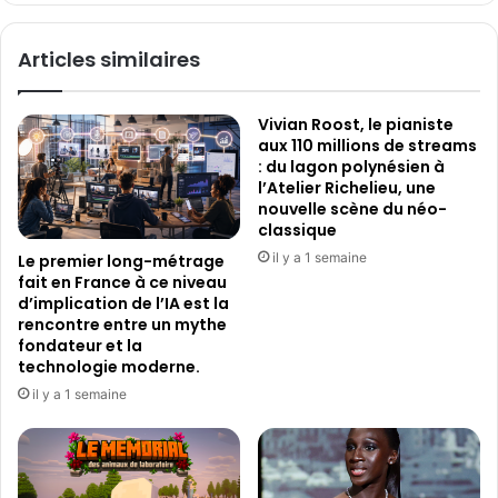
z
S
l
I
Articles similaires
a
T
n
A
c
N
Vivian Roost, le pianiste
e
I
aux 110 millions de streams
n
E
: du lagon polynésien à
t
:
l’Atelier Richelieu, une
«
nouvelle scène du néo-
T
classique
h
il y a 1 semaine
Le premier long-métrage
e
fait en France à ce niveau
Q
d’implication de l’IA est la
a
rencontre entre un mythe
t
fondateur et la
a
technologie moderne.
r
il y a 1 semaine
A
i
r
w