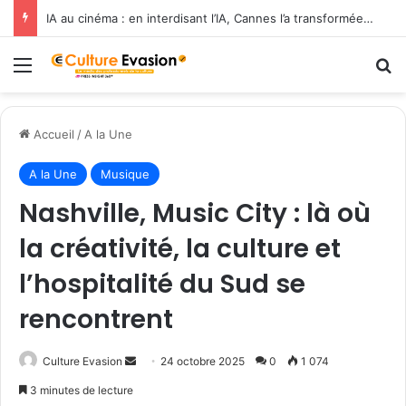
IA au cinéma : en interdisant l’IA, Cannes l’a transformée en label de luxe
Menu
R
Accueil
/
A la Une
A la Une
Musique
Nashville, Music City : là où
la créativité, la culture et
l’hospitalité du Sud se
rencontrent
Culture Evasion
E
24 octobre 2025
0
1 074
n
3 minutes de lecture
v