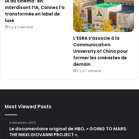
IA au cinéma : en
interdisant l’IA, Cannes l’a
transformée en label de
luxe
il y a 1 semaine
L’ESRA s’associe à la
Communication
University of China pour
former les cinéastes de
demain
il y a 1 semaine
Most Viewed Posts
8 décembre 2023
Le documentaire original de HBO, « GOING TO MARS:
THE NIKKI GIOVANNI PROJECT »,