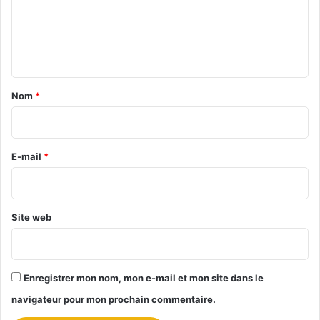
m
e
n
t
a
Nom
*
i
r
e
E-mail
*
*
Site web
Enregistrer mon nom, mon e-mail et mon site dans le
navigateur pour mon prochain commentaire.