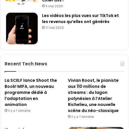
5 mai 2026
Les vidéos les plus vues sur TikTok et
les revenus qu’elles ont générés
11 mai 2023
Recent Tech News
La SCELF lance Shoot the
Vivian Roost, le pianiste
Book! MIFA, un nouveau
aux 110 millions de
programme dédié à
streams : du lagon
l’adaptation en
polynésien à l’Atelier
animation
Richelieu, une nouvelle
scène du néo-classique
il y a 1 semaine
il y a 1 semaine