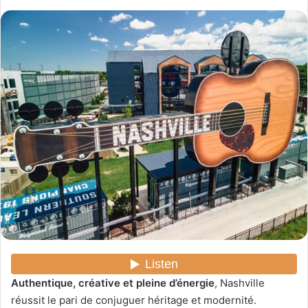
o
y
e
r
u
n
c
o
u
r
r
i
e
l
Authentique, créative et pleine d’énergie
, Nashville
réussit le pari de conjuguer héritage et modernité.