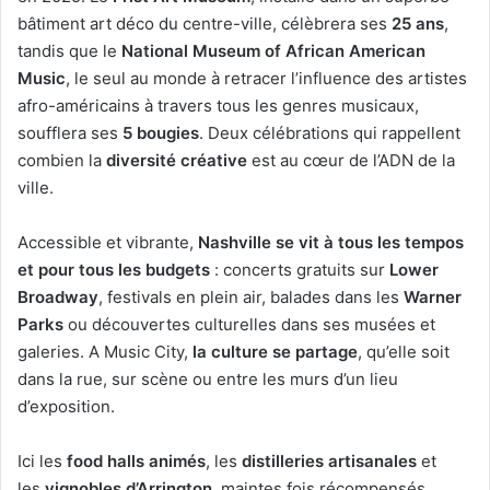
bâtiment art déco du centre-ville, célèbrera ses
25 ans
,
tandis que le
National Museum of African American
Music
, le seul au monde à retracer l’influence des artistes
afro-américains à travers tous les genres musicaux,
soufflera ses
5 bougies
. Deux célébrations qui rappellent
combien la
diversité créative
est au cœur de l’ADN de la
ville.
Accessible et vibrante,
Nashville se vit à tous les tempos
et pour tous les budgets
: concerts gratuits sur
Lower
Broadway
, festivals en plein air, balades dans les
Warner
Parks
ou découvertes culturelles dans ses musées et
galeries. A Music City,
la culture se partage
, qu’elle soit
dans la rue, sur scène ou entre les murs d’un lieu
d’exposition.
Ici les
food halls animés
, les
distilleries artisanales
et
les
vignobles d’Arrington
, maintes fois récompensés,