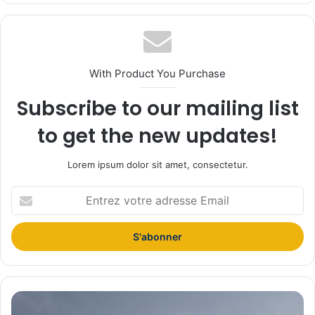
te
With Product You Purchase
Subscribe to our mailing list
to get the new updates!
Lorem ipsum dolor sit amet, consectetur.
E
n
t
r
e
z
v
o
Q
t
a