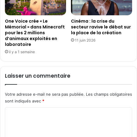
a
y
s
One Voice crée « Le
Cinéma : la crise du
C
Mémorial » dans Minecraft
secteur ravive le débat sur
r
pour les 2 millions
la place de la création
e
d’animaux exploités en
a
11 juin 2026
laboratoire
t
il y a 1 semaine
i
v
e
1
Laisser un commentaire
0
0
»
Votre adresse e-mail ne sera pas publiée.
Les champs obligatoires
sont indiqués avec
*
C
o
m