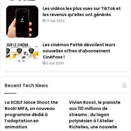
o
Les vidéos les plus vues sur TikTok et
n
les revenus qu’elles ont générés
e
11 mai 2023
à
c
l
a
Les cinémas Pathé dévoilent leurs
p
nouvelles offres d’abonnement
e
CinéPass !
t
5 mai 2026
M
a
g
i
Recent Tech News
c
V
F
La SCELF lance Shoot the
Vivian Roost, le pianiste
l
Book! MIFA, un nouveau
aux 110 millions de
i
programme dédié à
streams : du lagon
p
l’adaptation en
polynésien à l’Atelier
2
animation
Richelieu, une nouvelle