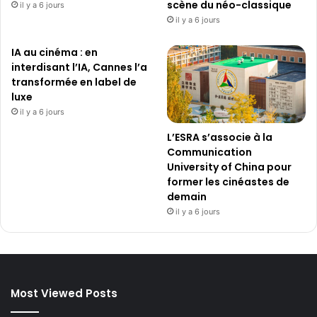
e
scène du néo-classique
il y a 6 jours
n
il y a 6 jours
C
h
IA au cinéma : en
i
interdisant l’IA, Cannes l’a
n
transformée en label de
e
luxe
il y a 6 jours
L’ESRA s’associe à la
Communication
University of China pour
former les cinéastes de
demain
il y a 6 jours
Most Viewed Posts