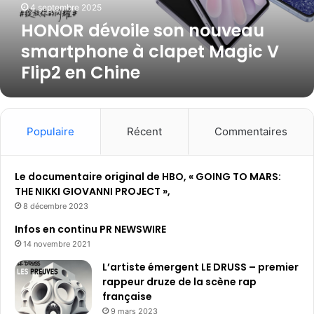
4 septembre 2025
o
HONOR dévoile son nouveau
i
l
smartphone à clapet Magic V
e
Flip2 en Chine
s
o
n
n
o
Populaire
Récent
Commentaires
u
v
e
Le documentaire original de HBO, « GOING TO MARS:
a
THE NIKKI GIOVANNI PROJECT »,
u
8 décembre 2023
s
Infos en continu PR NEWSWIRE
m
14 novembre 2021
a
r
L’artiste émergent LE DRUSS – premier
t
rappeur druze de la scène rap
p
française
h
9 mars 2023