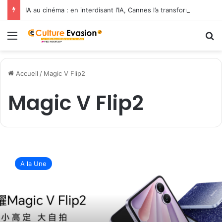
IA au cinéma : en interdisant l’IA, Cannes l’a transformée en label de luxe
Menu
R
Accueil
/
Magic V Flip2
Magic V Flip2
H
O
A la Une
N
O
R
d
é
v