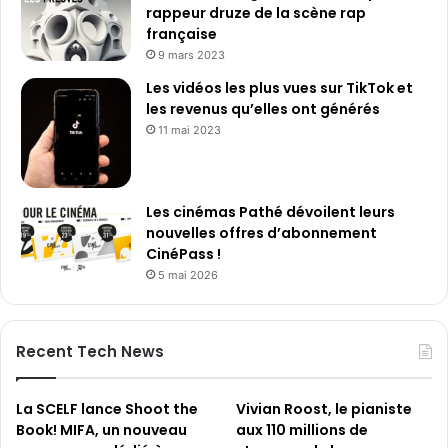
p
rappeur druze de la scène rap
t
française
i
9 mars 2023
o
Les vidéos les plus vues sur TikTok et
n
les revenus qu’elles ont générés
n
e
11 mai 2023
l
l
e
Les cinémas Pathé dévoilent leurs
nouvelles offres d’abonnement
CinéPass !
5 mai 2026
Recent Tech News
La SCELF lance Shoot the
Vivian Roost, le pianiste
Book! MIFA, un nouveau
aux 110 millions de