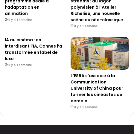
programme dédié à
streams : du lagon
l’adaptation en
polynésien à l’Atelier
animation
Richelieu, une nouvelle
scène du néo-classique
il y a 1 semaine
il y a 1 semaine
IA au cinéma : en
interdisant l’IA, Cannes l’a
transformée en label de
luxe
il y a 1 semaine
L’ESRA s’associe à la
Communication
University of China pour
former les cinéastes de
demain
il y a 1 semaine