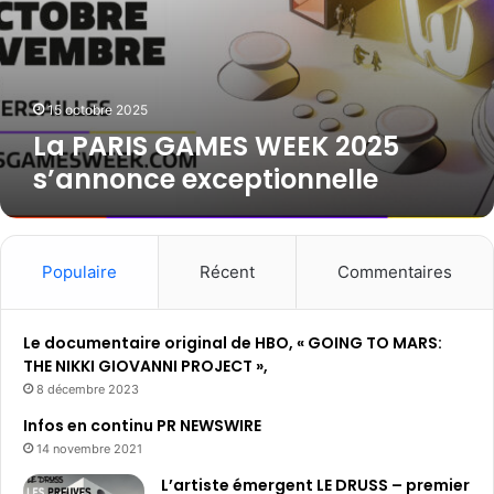
e
W
n
E
o
E
c
K
t
2
15 octobre 2025
u
0
La PARIS GAMES WEEK 2025
r
2
n
s’annonce exceptionnelle
5
e
s
!
’
a
n
Populaire
Récent
Commentaires
n
o
n
Le documentaire original de HBO, « GOING TO MARS:
c
THE NIKKI GIOVANNI PROJECT »,
e
8 décembre 2023
e
Infos en continu PR NEWSWIRE
x
14 novembre 2021
c
e
L’artiste émergent LE DRUSS – premier