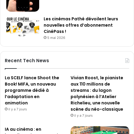
Les cinémas Pathé dévoilent leurs
nouvelles offres d’abonnement
CinéPass !
5 mai 2026
Recent Tech News
La SCELF lance Shoot the
Vivian Roost, le pianiste
Book! MIFA, un nouveau
aux 110 millions de
programme dédié à
streams : du lagon
l’adaptation en
polynésien à l’Atelier
animation
Richelieu, une nouvelle
scène du néo-classique
il y a 7 jours
il y a 7 jours
IA au cinéma : en