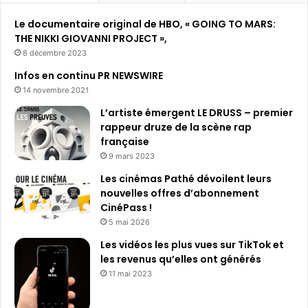
h
Le documentaire original de HBO, « GOING TO MARS:
e
THE NIKKI GIOVANNI PROJECT »,
r
8 décembre 2023
:
Infos en continu PR NEWSWIRE
14 novembre 2021
L’artiste émergent LE DRUSS – premier
rappeur druze de la scène rap
française
9 mars 2023
Les cinémas Pathé dévoilent leurs
nouvelles offres d’abonnement
CinéPass !
5 mai 2026
Les vidéos les plus vues sur TikTok et
les revenus qu’elles ont générés
11 mai 2023