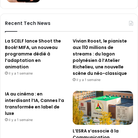
Recent Tech News
La SCELF lance Shoot the
Vivian Roost, le pianiste
Book! MIFA, un nouveau
aux 110 millions de
programme dédié à
streams : du lagon
l’adaptation en
polynésien à l’Atelier
animation
Richelieu, une nouvelle
scène du néo-classique
il y a 1 semaine
il y a 1 semaine
IA au cinéma : en
interdisant l’IA, Cannes l’a
transformée en label de
luxe
il y a 1 semaine
L’ESRA s’associe à la
Communication