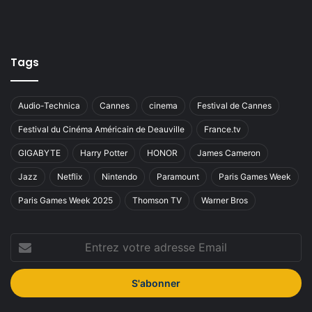
Tags
Audio-Technica
Cannes
cinema
Festival de Cannes
Festival du Cinéma Américain de Deauville
France.tv
GIGABYTE
Harry Potter
HONOR
James Cameron
Jazz
Netflix
Nintendo
Paramount
Paris Games Week
Paris Games Week 2025
Thomson TV
Warner Bros
Entrez
votre
adresse
Email