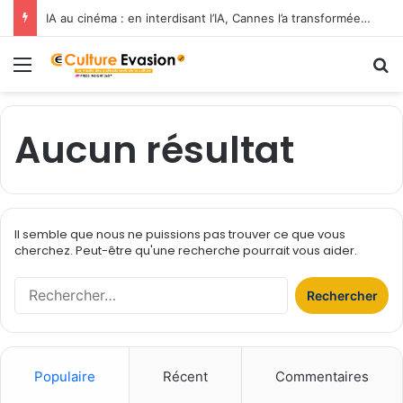
IA au cinéma : en interdisant l’IA, Cannes l’a transformée en label de luxe
Menu
R
Aucun résultat
Il semble que nous ne puissions pas trouver ce que vous
cherchez. Peut-être qu'une recherche pourrait vous aider.
R
e
c
h
e
Populaire
Récent
Commentaires
r
c