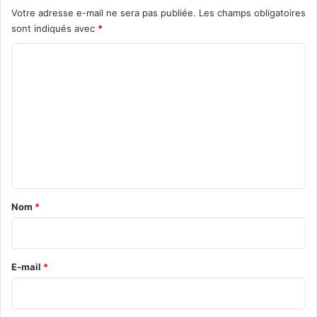
Votre adresse e-mail ne sera pas publiée.
Les champs obligatoires
sont indiqués avec
*
C
o
m
m
e
n
t
a
Nom
*
i
r
e
E-mail
*
*