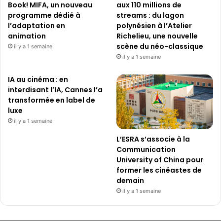
Book! MIFA, un nouveau
aux 110 millions de
programme dédié à
streams : du lagon
l’adaptation en
polynésien à l’Atelier
animation
Richelieu, une nouvelle
scène du néo-classique
il y a 1 semaine
il y a 1 semaine
IA au cinéma : en
interdisant l’IA, Cannes l’a
transformée en label de
luxe
il y a 1 semaine
L’ESRA s’associe à la
Communication
University of China pour
former les cinéastes de
demain
il y a 1 semaine