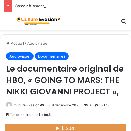
Gameloft amène les légendes du Nord dans March of Empires avec un évènement Vikings à durée limitée !
Menu
R
Accueil
/
Audiovisuel
Audiovisuel
Documentaires
Le documentaire original de
HBO, « GOING TO MARS: THE
NIKKI GIOVANNI PROJECT »,
Culture Evasion
E
8 décembre 2023
0
15 178
n
Temps de lecture 1 minute
v
o