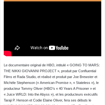
y
e
r
u
n
c
o
u
r
r
i
e
Le documentaire original de HBO, intitulé « GOING TO MARS:
l
THE NIKKI GIOVANNI PROJECT », produit par Confluential
Films et Rada Studio, et réalisé et produit par Joe Brewster et
Michèle Stephenson (« American Promise », « Stateless »), le
producteur Tommy Oliver (HBO’s « 40 Years A Prisoner » et
« Juice WRLD: Into the Abyss »), et les producteurs exécutifs
Taraji P. Henson et Codie Elaine Oliver, fera ses débuts le