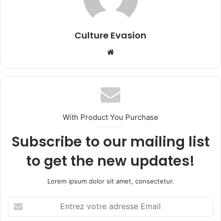
Culture Evasion
We
bsi
te
With Product You Purchase
Subscribe to our mailing list
to get the new updates!
Lorem ipsum dolor sit amet, consectetur.
E
n