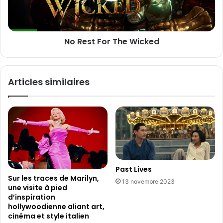
S
F
4
o
:
r
No Rest For The Wicked
N
T
o
h
u
e
v
W
Articles similaires
e
i
a
c
u
k
R
e
o
d
y
a
u
m
Past Lives
e
Sur les traces de Marilyn,
13 novembre 2023
une visite à pied
d’inspiration
hollywoodienne aliant art,
cinéma et style italien