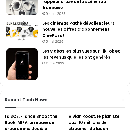
rappeur druze de la scène rap
française
9 mars 2023
Les cinémas Pathé dévoilent leurs
nouvelles offres d’abonnement
CinéPass !
5 mai 2026
Les vidéos les plus vues sur TikTok et
les revenus qu’elles ont générés
11 mai 2023
Recent Tech News
La SCELF lance Shoot the
Vivian Roost, le pianiste
Book! MIFA, un nouveau
aux 110 millions de
programme dédié à
streams : du lagon