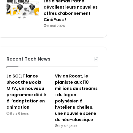
Les cinémas Pathé
dévoilent leurs nouvelles
offres d’abonnement
CinéPass !
5 mai 2026
Recent Tech News
La SCELF lance
Vivian Roost, le
Shoot the Book!
pianiste aux 110
MIFA, un nouveau
millions de streams
programme dédié
: du lagon
à l’adaptation en
polynésien à
animation
l’Atelier Richelieu,
une nouvelle scène
il y a 6 jours
du néo-classique
il y a 6 jours