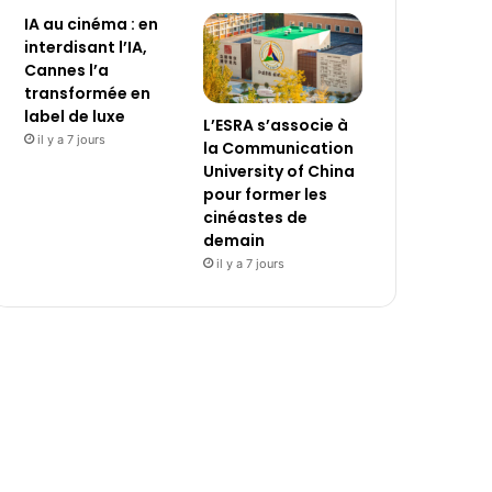
IA au cinéma : en
interdisant l’IA,
Cannes l’a
transformée en
label de luxe
L’ESRA s’associe à
il y a 7 jours
la Communication
University of China
pour former les
cinéastes de
demain
il y a 7 jours