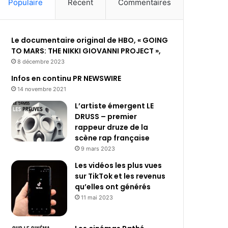
Populaire
Récent
Commentaires
Le documentaire original de HBO, « GOING
TO MARS: THE NIKKI GIOVANNI PROJECT »,
8 décembre 2023
Infos en continu PR NEWSWIRE
14 novembre 2021
L’artiste émergent LE
DRUSS – premier
rappeur druze de la
scène rap française
9 mars 2023
Les vidéos les plus vues
sur TikTok et les revenus
qu’elles ont générés
11 mai 2023