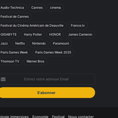
Audio-Technica
Cannes
cinema
Festival de Cannes
Festival du Cinéma Américain de Deauville
France.tv
GIGABYTE
Harry Potter
HONOR
James Cameron
Jazz
Netflix
Nintendo
Paramount
Paris Games Week
Paris Games Week 2025
Thomson TV
Warner Bros
ntrez
otre
dresse
mail
logie immersives
Economie
Festival
Nous contacter