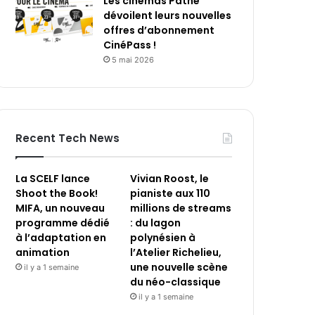
Les cinémas Pathé
dévoilent leurs nouvelles
offres d’abonnement
CinéPass !
5 mai 2026
Recent Tech News
La SCELF lance
Vivian Roost, le
Shoot the Book!
pianiste aux 110
MIFA, un nouveau
millions de streams
programme dédié
: du lagon
à l’adaptation en
polynésien à
animation
l’Atelier Richelieu,
une nouvelle scène
il y a 1 semaine
du néo-classique
il y a 1 semaine