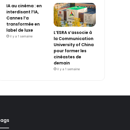
IA au cinéma : en
interdisant l’IA,
Cannes l’a
transformée en
label de luxe
L’ESRA s’associe à
il y a 1 semaine
la Communication
University of China
pour former les
cinéastes de
demain
il y a 1 semaine
Tags