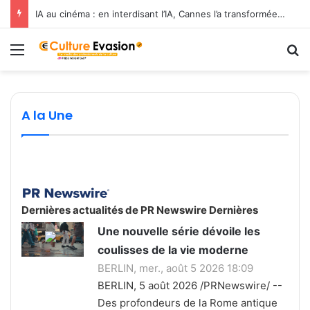
IA au cinéma : en interdisant l’IA, Cannes l’a transformée en label de luxe
il y a 5 jours
Menu
R
il y a 6 jours
Le premier long-métrage fait en France à
11 juin 2026
ce niveau d’implication de l’IA est la
One Voice crée « Le Mémorial » dans
rencontre entre un mythe fondateur et la
Minecraft pour les 2 millions d’animaux
Cinéma : la crise du secteur ravive le débat
technologie moderne.
exploités en laboratoire
sur la place de la création
A la Une
A la Une
A la Une
A la Une
Dernières actualités de PR Newswire Dernières
Une nouvelle série dévoile les
coulisses de la vie moderne
BERLIN, mer., août 5 2026 18:09
BERLIN, 5 août 2026 /PRNewswire/ --
Des profondeurs de la Rome antique