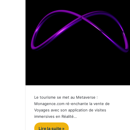
Le tourisme se met au Metaverse :
Monagence.com ré-enchante la vente de
Voyages avec son application de visites
immersives en Réalité…
Lire la suite »