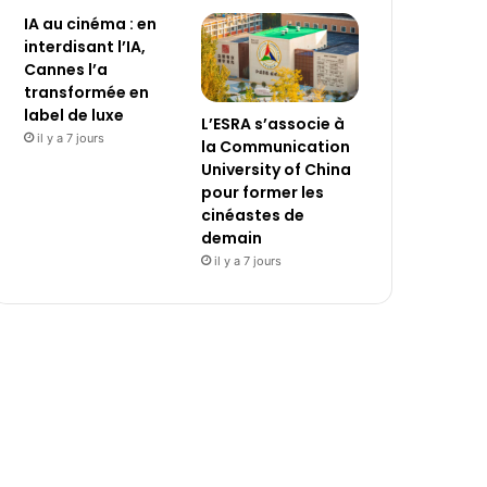
IA au cinéma : en
interdisant l’IA,
Cannes l’a
transformée en
label de luxe
L’ESRA s’associe à
il y a 7 jours
la Communication
University of China
pour former les
cinéastes de
demain
il y a 7 jours