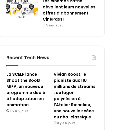
Les cinémas Pathé
dévoilent leurs nouvelles
offres d’abonnement
CinéPass !
5 mai 2026
Recent Tech News
La SCELF lance
Vivian Roost, le
Shoot the Book!
pianiste aux 110
MIFA, un nouveau
millions de streams
programme dédié
: du lagon
à l’adaptation en
polynésien à
animation
l’Atelier Richelieu,
une nouvelle scène
il y a 6 jours
du néo-classique
il y a 6 jours