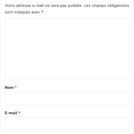
Votre adresse e-mail ne sera pas publiée.
Les champs obligatoires
sont indiqués avec
*
C
o
m
m
e
n
t
a
Nom
*
i
r
e
E-mail
*
*