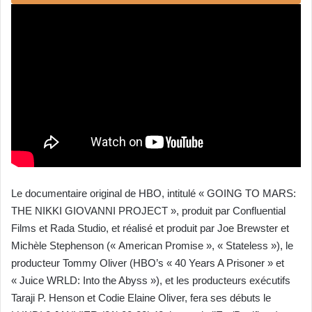
y
e
r
u
n
c
o
u
r
r
i
e
Le documentaire original de HBO, intitulé « GOING TO MARS:
l
THE NIKKI GIOVANNI PROJECT », produit par Confluential
Films et Rada Studio, et réalisé et produit par Joe Brewster et
Michèle Stephenson (« American Promise », « Stateless »), le
producteur Tommy Oliver (HBO’s « 40 Years A Prisoner » et
« Juice WRLD: Into the Abyss »), et les producteurs exécutifs
Taraji P. Henson et Codie Elaine Oliver, fera ses débuts le