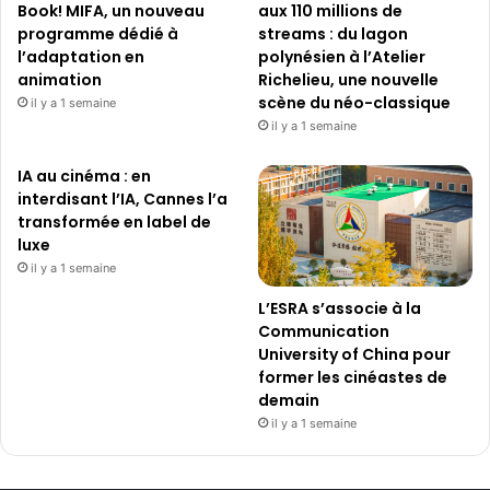
Book! MIFA, un nouveau
aux 110 millions de
programme dédié à
streams : du lagon
l’adaptation en
polynésien à l’Atelier
animation
Richelieu, une nouvelle
scène du néo-classique
il y a 1 semaine
il y a 1 semaine
IA au cinéma : en
interdisant l’IA, Cannes l’a
transformée en label de
luxe
il y a 1 semaine
L’ESRA s’associe à la
Communication
University of China pour
former les cinéastes de
demain
il y a 1 semaine