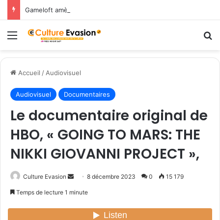
Gameloft amène les légendes du Nord dans March of Empires avec un évènement Vikings à durée limitée !
Menu
R
Accueil
/
Audiovisuel
Audiovisuel
Documentaires
Le documentaire original de
HBO, « GOING TO MARS: THE
NIKKI GIOVANNI PROJECT »,
Culture Evasion
E
8 décembre 2023
0
15 179
n
Temps de lecture 1 minute
v
o