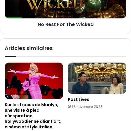
S
F
4
o
:
r
No Rest For The Wicked
N
T
o
h
u
e
v
W
Articles similaires
e
i
a
c
u
k
R
e
o
d
y
a
u
m
Past Lives
e
Sur les traces de Marilyn,
13 novembre 2023
une visite à pied
d’inspiration
hollywoodienne aliant art,
cinéma et style italien