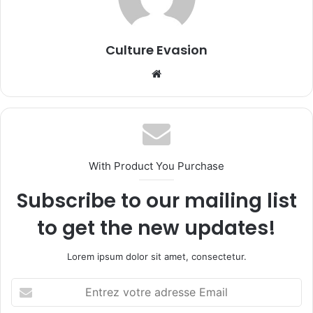
Culture Evasion
We
bsi
te
With Product You Purchase
Subscribe to our mailing list
to get the new updates!
Lorem ipsum dolor sit amet, consectetur.
E
n