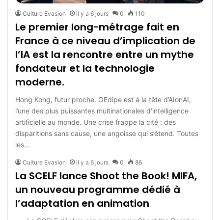
Culture Evasion
il y a 6 jours
0
110
Le premier long-métrage fait en
France à ce niveau d’implication de
l’IA est la rencontre entre un mythe
fondateur et la technologie
moderne.
Hong Kong, futur proche. OEdipe est à la tête d’AIonAI,
l’une des plus puissantes multinationales d’intelligence
artificielle au monde. Une crise frappe la cité : des
disparitions sans cause, une angoisse qui s’étend. Toutes
les…
Culture Evasion
il y a 6 jours
0
86
La SCELF lance Shoot the Book! MIFA,
un nouveau programme dédié à
l’adaptation en animation