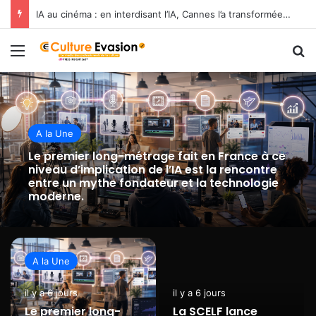
IA au cinéma : en interdisant l’IA, Cannes l’a transformée en label de luxe
Menu
R
A la Une
Le premier long-métrage fait en France à ce
niveau d’implication de l’IA est la rencontre
entre un mythe fondateur et la technologie
moderne.
A la Une
il y a 6 jours
il y a 6 jours
Le premier long-
La SCELF lance