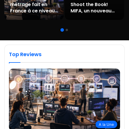
métrage fait en
Shoot the Book!
France à ce niveau
MIFA, un nouveau
d’implication de l’IA
programme dédié à
est la rencontre
l’adaptation en
entre un mythe
animation
fondateur et la
technologie
moderne.
Top Reviews
A la Une