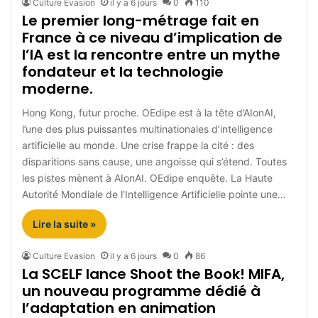
Culture Evasion
il y a 6 jours
0
110
Le premier long-métrage fait en
France à ce niveau d’implication de
l’IA est la rencontre entre un mythe
fondateur et la technologie
moderne.
Hong Kong, futur proche. OEdipe est à la tête d’AIonAI,
l’une des plus puissantes multinationales d’intelligence
artificielle au monde. Une crise frappe la cité : des
disparitions sans cause, une angoisse qui s’étend. Toutes
les pistes mènent à AIonAI. OEdipe enquête. La Haute
Autorité Mondiale de l’Intelligence Artificielle pointe une…
Lire la suite »
Culture Evasion
il y a 6 jours
0
86
La SCELF lance Shoot the Book! MIFA,
un nouveau programme dédié à
l’adaptation en animation