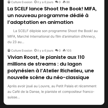
Culture Evasion
il y a 6 jours
0
86
La SCELF lance Shoot the Book! MIFA,
un nouveau programme dédié à
l’adaptation en animation
La SCELF déploie son programme Shoot the Book! au
MIFA, Marché International du film d’animation d’Annecy,
du 23 au…
Culture Evasion
il y a 6 jours
0
105
Vivian Roost, le pianiste aux 110
millions de streams : du lagon
polynésien à l’Atelier Richelieu, une
nouvelle scène du néo-classique
Après avoir joué au Louvre, au Petit Palais et récemment
au Café de la Danse, le pianiste et compositeur franco-
suisse…