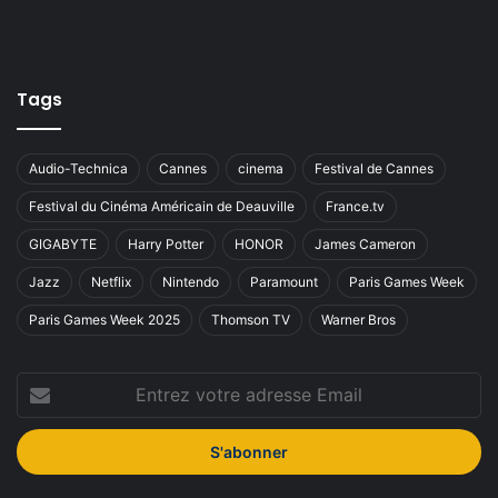
Tags
Audio-Technica
Cannes
cinema
Festival de Cannes
Festival du Cinéma Américain de Deauville
France.tv
GIGABYTE
Harry Potter
HONOR
James Cameron
Jazz
Netflix
Nintendo
Paramount
Paris Games Week
Paris Games Week 2025
Thomson TV
Warner Bros
Entrez
votre
adresse
Email