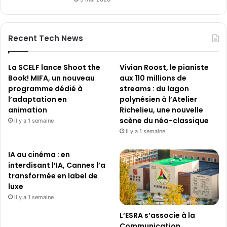
Recent Tech News
La SCELF lance Shoot the
Vivian Roost, le pianiste
Book! MIFA, un nouveau
aux 110 millions de
programme dédié à
streams : du lagon
l’adaptation en
polynésien à l’Atelier
animation
Richelieu, une nouvelle
scène du néo-classique
il y a 1 semaine
il y a 1 semaine
IA au cinéma : en
interdisant l’IA, Cannes l’a
transformée en label de
luxe
il y a 1 semaine
L’ESRA s’associe à la
Communication