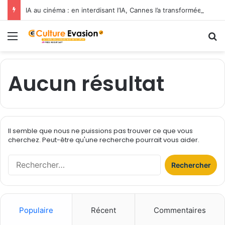
IA au cinéma : en interdisant l’IA, Cannes l’a transformée en label de luxe
Menu
R
Aucun résultat
Il semble que nous ne puissions pas trouver ce que vous
cherchez. Peut-être qu'une recherche pourrait vous aider.
R
e
c
h
e
Populaire
Récent
Commentaires
r
c