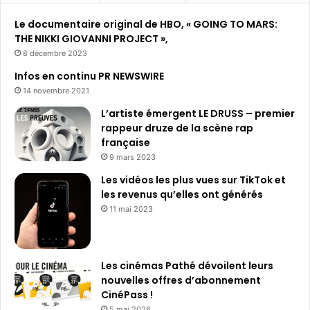
h
Le documentaire original de HBO, « GOING TO MARS:
e
THE NIKKI GIOVANNI PROJECT »,
r
8 décembre 2023
:
Infos en continu PR NEWSWIRE
14 novembre 2021
L’artiste émergent LE DRUSS – premier
rappeur druze de la scène rap
française
9 mars 2023
Les vidéos les plus vues sur TikTok et
les revenus qu’elles ont générés
11 mai 2023
Les cinémas Pathé dévoilent leurs
nouvelles offres d’abonnement
CinéPass !
5 mai 2026