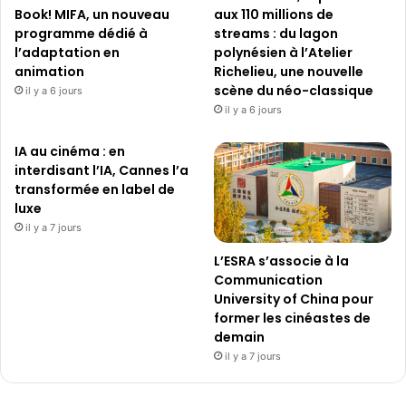
Book! MIFA, un nouveau
aux 110 millions de
programme dédié à
streams : du lagon
l’adaptation en
polynésien à l’Atelier
animation
Richelieu, une nouvelle
scène du néo-classique
il y a 6 jours
il y a 6 jours
IA au cinéma : en
interdisant l’IA, Cannes l’a
transformée en label de
luxe
il y a 7 jours
L’ESRA s’associe à la
Communication
University of China pour
former les cinéastes de
demain
il y a 7 jours