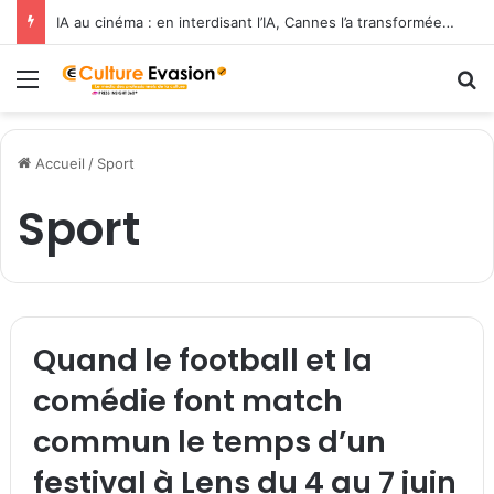
IA au cinéma : en interdisant l’IA, Cannes l’a transformée en label de luxe
Menu
R
Accueil
/
Sport
Sport
Quand le football et la
comédie font match
commun le temps d’un
festival à Lens du 4 au 7 juin