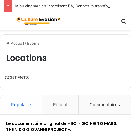
IA au cinéma : en interdisant l’IA, Cannes l’a transformée en label de luxe
Menu
R
Accueil
/
Events
Locations
CONTENTS
Populaire
Récent
Commentaires
Le documentaire original de HBO, « GOING TO MARS:
THE NIKKI GIOVANNI PROJECT »,