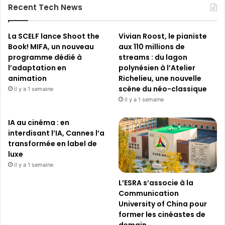
Recent Tech News
La SCELF lance Shoot the
Vivian Roost, le pianiste
Book! MIFA, un nouveau
aux 110 millions de
programme dédié à
streams : du lagon
l’adaptation en
polynésien à l’Atelier
animation
Richelieu, une nouvelle
scène du néo-classique
il y a 1 semaine
il y a 1 semaine
IA au cinéma : en
interdisant l’IA, Cannes l’a
transformée en label de
luxe
il y a 1 semaine
L’ESRA s’associe à la
Communication
University of China pour
former les cinéastes de
demain