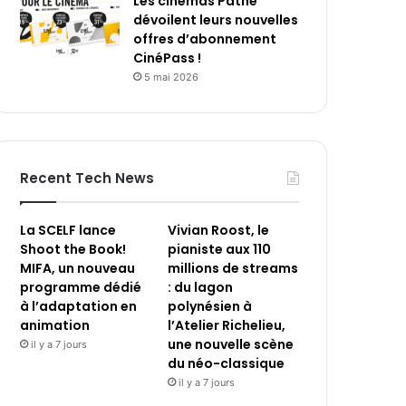
Les cinémas Pathé
dévoilent leurs nouvelles
offres d’abonnement
CinéPass !
5 mai 2026
Recent Tech News
La SCELF lance
Vivian Roost, le
Shoot the Book!
pianiste aux 110
MIFA, un nouveau
millions de streams
programme dédié
: du lagon
à l’adaptation en
polynésien à
animation
l’Atelier Richelieu,
une nouvelle scène
il y a 7 jours
du néo-classique
il y a 7 jours