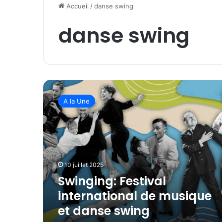
Accueil
/
danse swing
danse swing
S
w
A la Une
i
n
g
i
n
g
10 juillet 2025
:
Swinging: Festival
F
e
international de musique
s
et danse swing
t
i