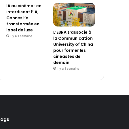
IA au cinéma : en
interdisant l’IA,
Cannes l’a
transformée en
label de luxe
L’ESRA s’associe à
il y a 1 semaine
la Communication
University of China
pour former les
cinéastes de
demain
il y a 1 semaine
Tags