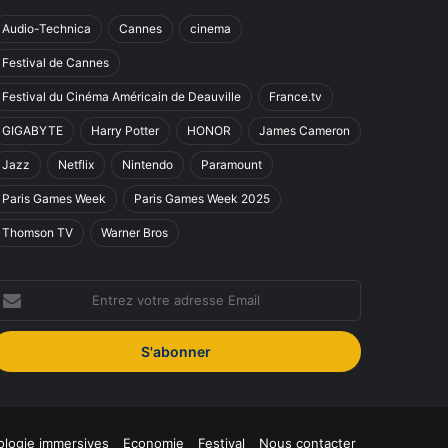
Audio-Technica
Cannes
cinema
Festival de Cannes
Festival du Cinéma Américain de Deauville
France.tv
GIGABYTE
Harry Potter
HONOR
James Cameron
Jazz
Netflix
Nintendo
Paramount
Paris Games Week
Paris Games Week 2025
Thomson TV
Warner Bros
ntrez
otre
dresse
mail
logie immersives
Economie
Festival
Nous contacter