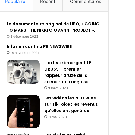
Populaire
Récent
Commentaires
Le documentaire original de HBO, « GOING
TO MARS: THE NIKKI GIOVANNI PROJECT »,
8 décembre 2023
Infos en continu PR NEWSWIRE
14 novembre 2021
L’artiste émergent LE
DRUSS – premier
rappeur druze de la
scène rap française
9 mars 2023
Les vidéos les plus vues
sur TikTok et les revenus
qu’elles ont générés
11 mai 2023