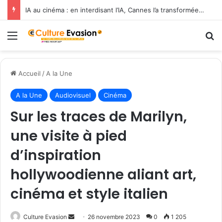
IA au cinéma : en interdisant l’IA, Cannes l’a transformée en label de luxe
Menu
R
Accueil
/
A la Une
A la Une
Audiovisuel
Cinéma
Sur les traces de Marilyn,
une visite à pied
d’inspiration
hollywoodienne aliant art,
cinéma et style italien
Culture Evasion
E
26 novembre 2023
0
1 205