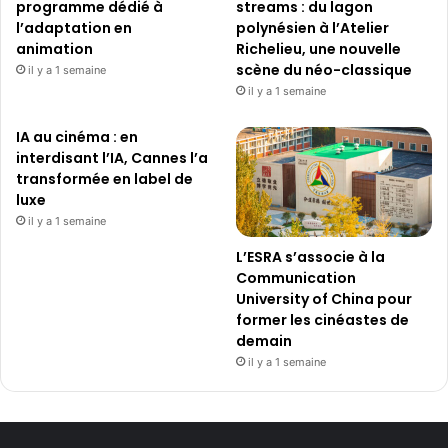
programme dédié à
streams : du lagon
l’adaptation en
polynésien à l’Atelier
animation
Richelieu, une nouvelle
scène du néo-classique
il y a 1 semaine
il y a 1 semaine
IA au cinéma : en
interdisant l’IA, Cannes l’a
transformée en label de
luxe
il y a 1 semaine
L’ESRA s’associe à la
Communication
University of China pour
former les cinéastes de
demain
il y a 1 semaine