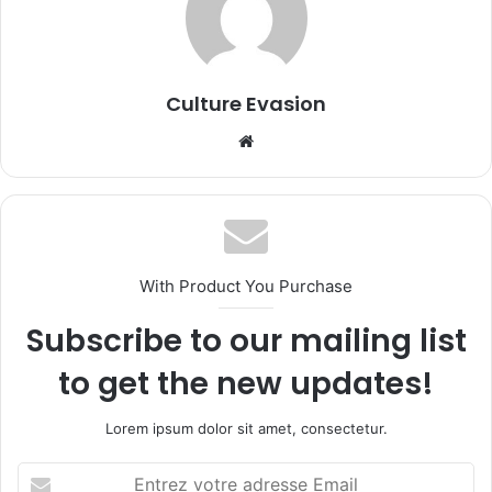
Culture Evasion
We
bsi
te
With Product You Purchase
Subscribe to our mailing list
to get the new updates!
Lorem ipsum dolor sit amet, consectetur.
E