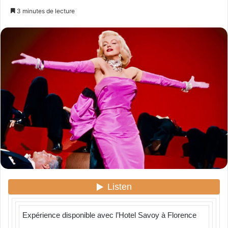
n
3 minutes de lecture
v
o
y
e
r
u
n
c
o
u
r
r
i
e
l
Expérience disponible avec l’Hotel Savoy à Florence