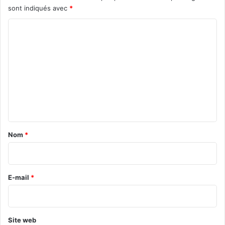
sont indiqués avec
*
C
o
m
m
e
n
t
a
Nom
*
i
r
e
E-mail
*
*
Site web