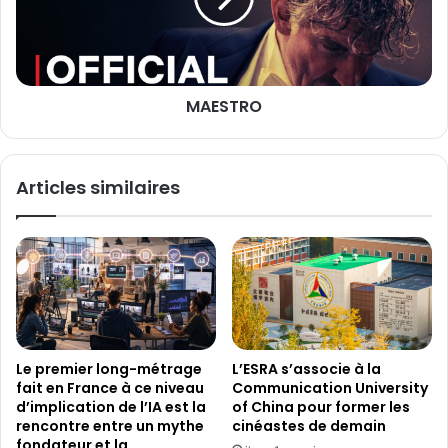
b
R
r
O
é
s
MAESTRO
i
l
i
e
Articles similaires
n
n
e
Le premier long-métrage
L’ESRA s’associe à la
fait en France à ce niveau
Communication University
d’implication de l’IA est la
of China pour former les
rencontre entre un mythe
cinéastes de demain
fondateur et la