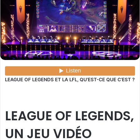
r
u
n
c
o
u
r
r
i
e
LEAGUE OF LEGENDS ET LA LFL, QU’EST-CE QUE C’EST ?
l
LEAGUE OF LEGENDS,
UN JEU VIDÉO