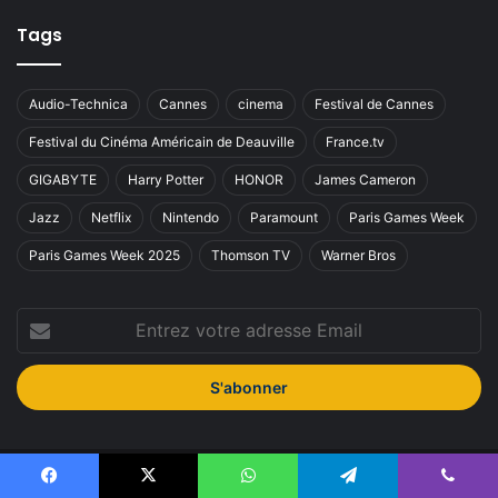
Tags
Audio-Technica
Cannes
cinema
Festival de Cannes
Festival du Cinéma Américain de Deauville
France.tv
GIGABYTE
Harry Potter
HONOR
James Cameron
Jazz
Netflix
Nintendo
Paramount
Paris Games Week
Paris Games Week 2025
Thomson TV
Warner Bros
Entrez
votre
adresse
Email
© Copyright 2026, Tous droits réservés