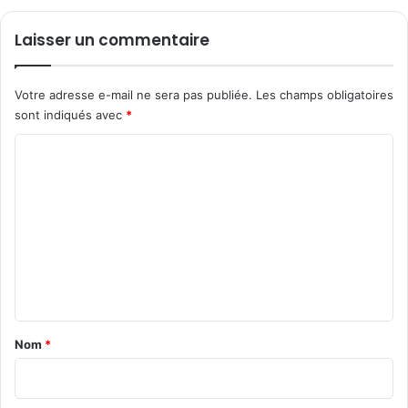
i
Laisser un commentaire
Votre adresse e-mail ne sera pas publiée.
Les champs obligatoires
sont indiqués avec
*
C
o
m
m
e
n
t
a
Nom
*
i
r