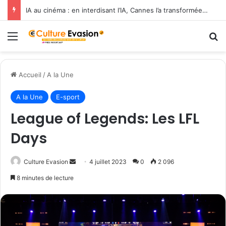
L’ESRA s’associe à la Communication University of China pour former les cinéastes de demain
Menu
R
Accueil
/
A la Une
A la Une
E-sport
League of Legends: Les LFL
Days
Culture Evasion
E
4 juillet 2023
0
2 096
n
8 minutes de lecture
v
o
y
e