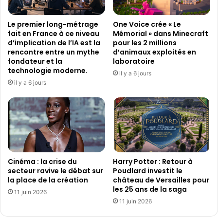
o
u
m
g
Le premier long-métrage
One Voice crée « Le
p
e
fait en France à ce niveau
Mémorial » dans Minecraft
t
n
d’implication de l’IA est la
pour les 2 millions
e
r
rencontre entre un mythe
d’animaux exploités en
,
e
fondateur et la
laboratoire
l
technologie moderne.
d
il y a 6 jours
a
’
il y a 6 jours
s
e
o
s
l
p
u
o
t
r
i
t
o
Cinéma : la crise du
Harry Potter : Retour à
n
secteur ravive le débat sur
Poudlard investit le
D
la place de la création
château de Versailles pour
i
les 25 ans de la saga
i
11 juin 2026
11 juin 2026
v
i