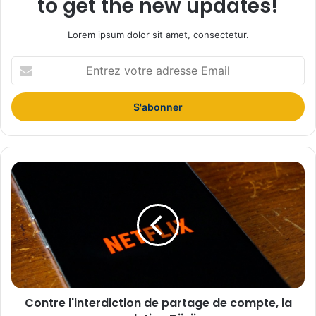
to get the new updates!
Lorem ipsum dolor sit amet, consectetur.
E
n
t
r
e
z
v
o
C
t
o
r
n
e
t
a
r
d
e
r
l
e
'
s
i
s
Contre l'interdiction de partage de compte, la
n
e