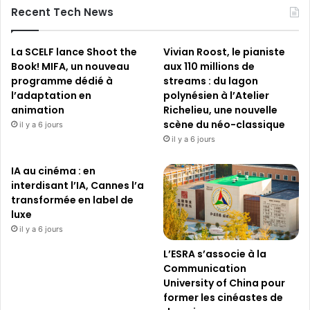
Recent Tech News
La SCELF lance Shoot the
Vivian Roost, le pianiste
Book! MIFA, un nouveau
aux 110 millions de
programme dédié à
streams : du lagon
l’adaptation en
polynésien à l’Atelier
animation
Richelieu, une nouvelle
scène du néo-classique
il y a 6 jours
il y a 6 jours
IA au cinéma : en
interdisant l’IA, Cannes l’a
transformée en label de
luxe
il y a 6 jours
L’ESRA s’associe à la
Communication
University of China pour
former les cinéastes de