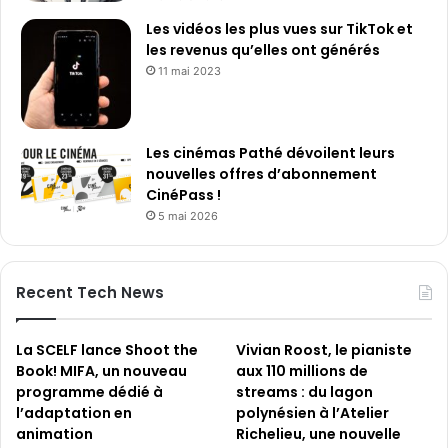
c
Les vidéos les plus vues sur TikTok et
u
les revenus qu’elles ont générés
l
11 mai 2023
e
s
e
t
Les cinémas Pathé dévoilent leurs
e
nouvelles offres d’abonnement
n
CinéPass !
t
5 mai 2026
r
e
d
a
Recent Tech News
n
s
«
La SCELF lance Shoot the
Vivian Roost, le pianiste
l
Book! MIFA, un nouveau
aux 110 millions de
a
programme dédié à
streams : du lagon
G
l’adaptation en
polynésien à l’Atelier
r
animation
Richelieu, une nouvelle