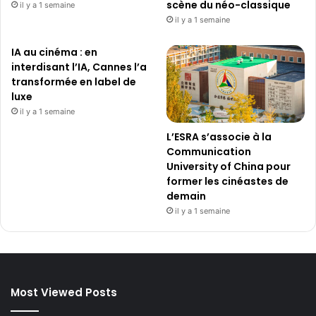
i
scène du néo-classique
il y a 1 semaine
l
il y a 1 semaine
l
e
IA au cinéma : en
»
interdisant l’IA, Cannes l’a
d
transformée en label de
a
luxe
n
il y a 1 semaine
s
l
L’ESRA s’associe à la
e
Communication
f
University of China pour
i
former les cinéastes de
l
demain
m
il y a 1 semaine
«
T
R
O
N
Most Viewed Posts
:
A