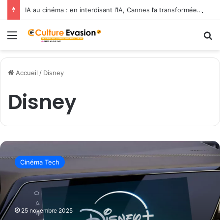
IA au cinéma : en interdisant l’IA, Cannes l’a transformée en label de luxe
Menu
R
Accueil
/
Disney
Disney
A
u
Cinéma Tech
d
i
i
n
t
25 novembre 2025
è