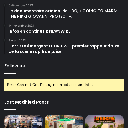
r
8 décembre 2023
Le documentaire original de HBO, « GOING TO MARS:
è
THE NIKKI GIOVANNI PROJECT »,
s
»
14 novembre 2021
Infos en continu PR NEWSWIRE
9 mars 2023
L’artiste émergent LE DRUSS – premier rappeur druze
de la scène rap française
Follow us
Error Can not Get Posts, Incorrect account info.
Last Modified Posts