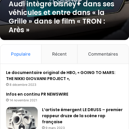
Audi intègre Disney+ dans ses
g
véhicules et entre dans « la
r
e
Grille » dans le film « TRON :
D
Arès »
i
s
n
e
y
Populaire
Récent
Commentaires
+
d
a
Le documentaire original de HBO, « GOING TO MARS:
n
THE NIKKI GIOVANNI PROJECT »,
s
8 décembre 2023
s
Infos en continu PR NEWSWIRE
e
14 novembre 2021
s
v
L’artiste émergent LE DRUSS – premier
é
rappeur druze de la scène rap
h
française
i
9 mars 2023