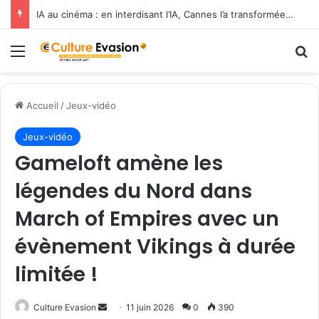
IA au cinéma : en interdisant l’IA, Cannes l’a transformée en label de luxe
Menu
R
Accueil
/
Jeux-vidéo
Jeux-vidéo
Gameloft amène les
légendes du Nord dans
March of Empires avec un
évènement Vikings à durée
limitée !
Culture Evasion
E
11 juin 2026
0
390