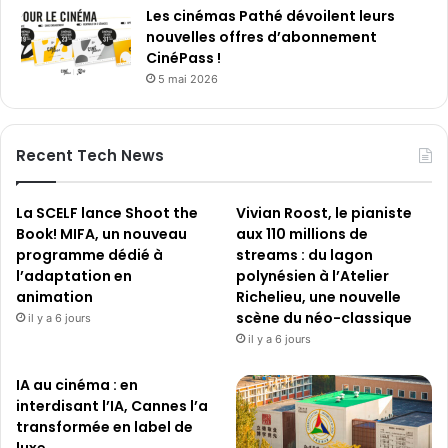
Les cinémas Pathé dévoilent leurs
nouvelles offres d’abonnement
CinéPass !
5 mai 2026
Recent Tech News
La SCELF lance Shoot the
Vivian Roost, le pianiste
Book! MIFA, un nouveau
aux 110 millions de
programme dédié à
streams : du lagon
l’adaptation en
polynésien à l’Atelier
animation
Richelieu, une nouvelle
scène du néo-classique
il y a 6 jours
il y a 6 jours
IA au cinéma : en
interdisant l’IA, Cannes l’a
transformée en label de
luxe