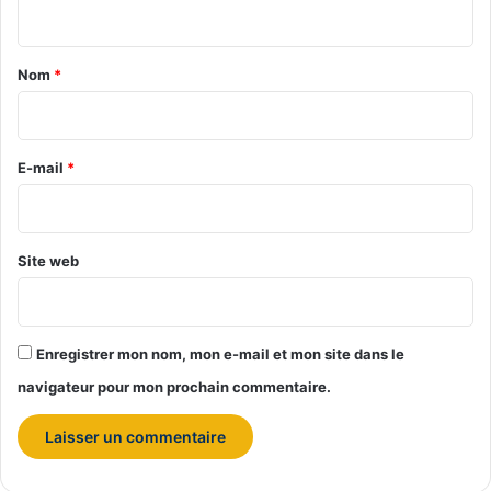
n
i
t
t
r
i
o
o
a
Nom
*
n
n
i
n
e
r
m
e
E-mail
*
e
*
n
t
Site web
Enregistrer mon nom, mon e-mail et mon site dans le
navigateur pour mon prochain commentaire.