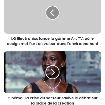
r
E
e
l
a
e
d
c
r
t
e
r
s
o
s
LG Electronics lance la gamme Art TV, où le
n
e
design met l'art en valeur dans l'environnement
i
E
c
m
s
C
a
l
i
i
a
n
l
n
é
c
m
e
a
l
:
a
l
g
a
a
Cinéma : la crise du secteur ravive le débat sur
c
m
la place de la création
r