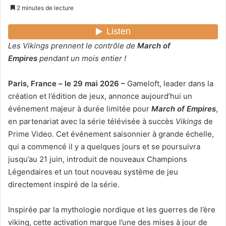
n
2 minutes de lecture
v
o
y
Les Vikings prennent le contrôle de
March of
e
Empires
pendant un mois entier !
r
u
Paris, France – le 29 mai 2026 –
Gameloft, leader dans la
n
création et l’édition de jeux, annonce aujourd’hui un
c
événement majeur à durée limitée pour
March of Empires
,
o
en partenariat avec la série télévisée à succès
Vikings
de
u
Prime Video. Cet événement saisonnier à grande échelle,
r
qui a commencé il y a quelques jours et se poursuivra
r
jusqu’au 21 juin, introduit de nouveaux Champions
i
Légendaires et un tout nouveau système de jeu
e
directement inspiré de la série.
l
Inspirée par la mythologie nordique et les guerres de l’ère
viking, cette activation marque l’une des mises à jour de