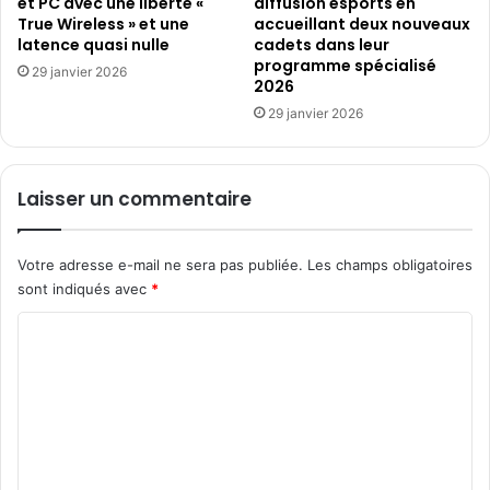
et PC avec une liberté «
diffusion esports en
l
é
True Wireless » et une
accueillant deux nouveaux
'
b
latence quasi nulle
cadets dans leur
a
a
programme spécialisé
r
29 janvier 2026
t
2026
t
s
29 janvier 2026
e
u
n
r
v
l
a
a
Laisser un commentaire
l
p
e
l
u
a
Votre adresse e-mail ne sera pas publiée.
Les champs obligatoires
r
c
sont indiqués avec
*
d
e
a
d
C
n
e
o
s
l
l
m
a
'
c
m
e
r
e
n
é
v
a