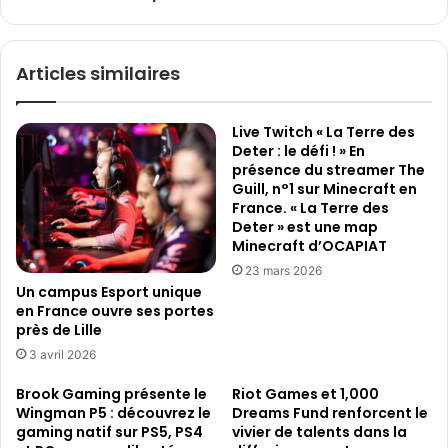
m
i
e
s
A
e
Articles similaires
r
d
t
u
T
s
Live Twitch « La Terre des
V
e
Deter : le défi ! » En
,
c
présence du streamer The
o
t
Guill, n°1 sur Minecraft en
ù
e
France. « La Terre des
l
u
Deter » est une map
e
r
Minecraft d’OCAPIAT
d
r
23 mars 2026
e
a
Un campus Esport unique
s
v
en France ouvre ses portes
i
i
près de Lille
g
v
3 avril 2026
n
e
m
l
Brook Gaming présente le
Riot Games et 1,000
e
e
Wingman P5 : découvrez le
Dreams Fund renforcent le
t
gaming natif sur PS5, PS4
vivier de talents dans la
d