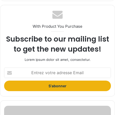
te
With Product You Purchase
Subscribe to our mailing list
to get the new updates!
Lorem ipsum dolor sit amet, consectetur.
E
n
t
r
e
z
v
o
L
t
G