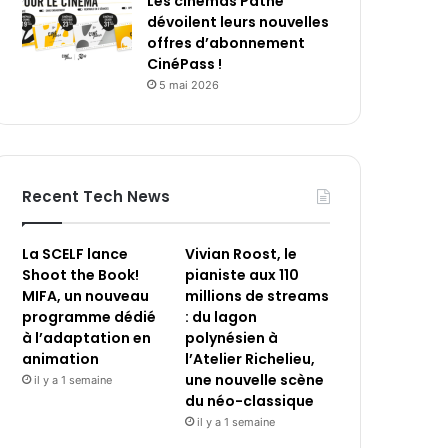
Les cinémas Pathé
dévoilent leurs nouvelles
offres d’abonnement
CinéPass !
5 mai 2026
Recent Tech News
La SCELF lance
Vivian Roost, le
Shoot the Book!
pianiste aux 110
MIFA, un nouveau
millions de streams
programme dédié
: du lagon
à l’adaptation en
polynésien à
animation
l’Atelier Richelieu,
une nouvelle scène
il y a 1 semaine
du néo-classique
il y a 1 semaine