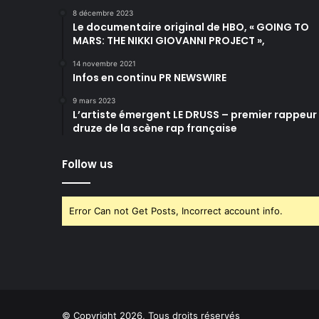
c
e
8 décembre 2023
t
Le documentaire original de HBO, « GOING TO
e
MARS: THE NIKKI GIOVANNI PROJECT »,
u
r
14 novembre 2021
Infos en continu PR NEWSWIRE
d
u
9 mars 2023
j
L’artiste émergent LE DRUSS – premier rappeur
e
druze de la scène rap française
u
v
Follow us
i
d
é
Error Can not Get Posts, Incorrect account info.
o
© Copyright 2026, Tous droits réservés