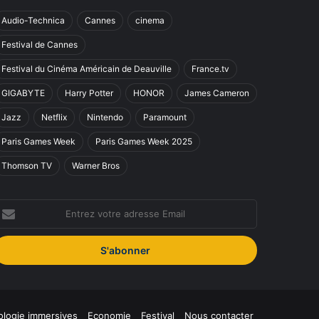
Audio-Technica
Cannes
cinema
Festival de Cannes
Festival du Cinéma Américain de Deauville
France.tv
GIGABYTE
Harry Potter
HONOR
James Cameron
Jazz
Netflix
Nintendo
Paramount
Paris Games Week
Paris Games Week 2025
Thomson TV
Warner Bros
ntrez
otre
dresse
mail
logie immersives
Economie
Festival
Nous contacter