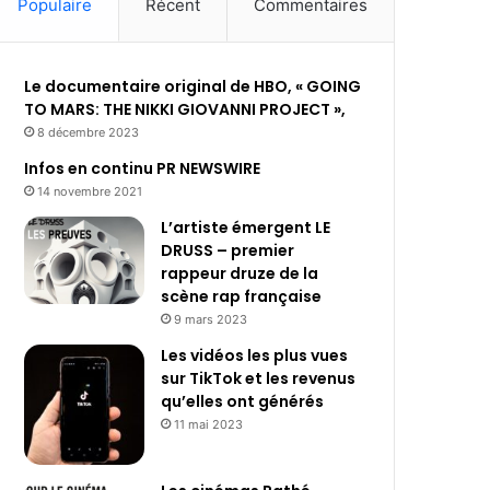
Populaire
Récent
Commentaires
Le documentaire original de HBO, « GOING
TO MARS: THE NIKKI GIOVANNI PROJECT »,
8 décembre 2023
Infos en continu PR NEWSWIRE
14 novembre 2021
L’artiste émergent LE
DRUSS – premier
rappeur druze de la
scène rap française
9 mars 2023
Les vidéos les plus vues
sur TikTok et les revenus
qu’elles ont générés
11 mai 2023