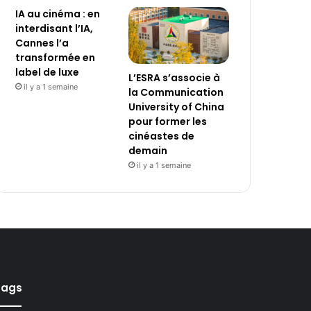
IA au cinéma : en
interdisant l’IA,
Cannes l’a
transformée en
label de luxe
L’ESRA s’associe à
il y a 1 semaine
la Communication
University of China
pour former les
cinéastes de
demain
il y a 1 semaine
Tags