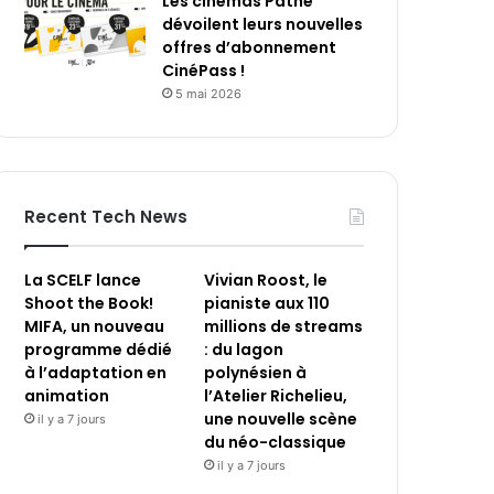
Les cinémas Pathé
dévoilent leurs nouvelles
offres d’abonnement
CinéPass !
5 mai 2026
Recent Tech News
La SCELF lance
Vivian Roost, le
Shoot the Book!
pianiste aux 110
MIFA, un nouveau
millions de streams
programme dédié
: du lagon
à l’adaptation en
polynésien à
animation
l’Atelier Richelieu,
une nouvelle scène
il y a 7 jours
du néo-classique
il y a 7 jours