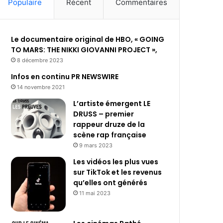
Populaire
Récent
Commentaires
Le documentaire original de HBO, « GOING
TO MARS: THE NIKKI GIOVANNI PROJECT »,
8 décembre 2023
Infos en continu PR NEWSWIRE
14 novembre 2021
L’artiste émergent LE
DRUSS – premier
rappeur druze de la
scène rap française
9 mars 2023
Les vidéos les plus vues
sur TikTok et les revenus
qu’elles ont générés
11 mai 2023