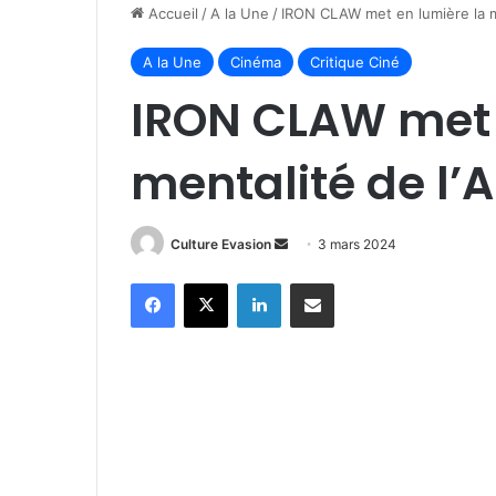
Accueil
/
A la Une
/
IRON CLAW met en lumière la m
A la Une
Cinéma
Critique Ciné
IRON CLAW met 
mentalité de l’
Culture Evasion
E
3 mars 2024
n
Facebook
X
Linkedin
Partager par email
v
o
y
e
r
u
n
c