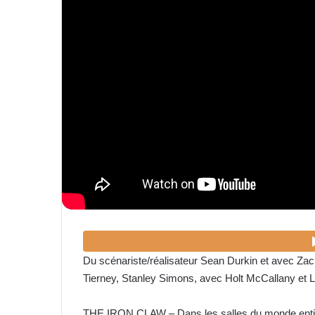
Du scénariste/réalisateur Sean Durkin et avec Zac
Tierney, Stanley Simons, avec Holt McCallany et L
THE IRON CLAW – Dans les salles du monde enti