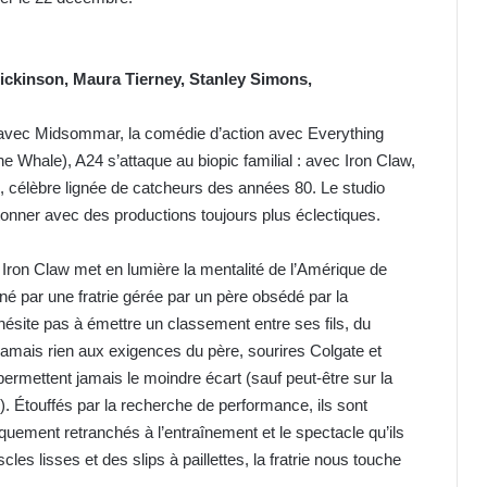
Dickinson, Maura Tierney, Stanley Simons,
ur avec Midsommar, la comédie d’action avec Everything
Whale), A24 s’attaque au biopic familial : avec Iron Claw,
ch, célèbre lignée de catcheurs des années 80. Le studio
onner avec des productions toujours plus éclectiques.
h, Iron Claw met en lumière la mentalité de l’Amérique de
arné par une fratrie gérée par un père obsédé par la
hésite pas à émettre un classement entre ses fils, du
 jamais rien aux exigences du père, sourires Colgate et
ermettent jamais le moindre écart (sauf peut-être sur la
s). Étouffés par la recherche de performance, ils sont
iquement retranchés à l’entraînement et le spectacle qu’ils
les lisses et des slips à paillettes, la fratrie nous touche