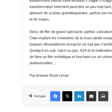
évidemment interdit toute émotion « fragile » malgr
transformation intervient peut-être un peu trop tard
abreuvé de scènes grandiloquentes, parfois too-mu
et de surjeu.
Ainsi, de film de grand spectacle, parfois caricatura
Claw explore les méandres de la masculinité toxiqu
toujours dévastatrices lorsqu’on ne sait pas s’arrêt
Quoiqu’il en soit, catch ou pas, A24 et la réalisatio
de faire un film esthétique et touchant sur un univ
audiovisuelles…
Par Antoine Rouit Lorvin
Facebook
X
Linkedin
Partager par email
Imprimer
Partager