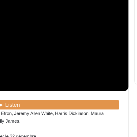
 Efron, Jeremy Allen White, Harris Dickinson, Maura
ily James.
er le 22 décembre.