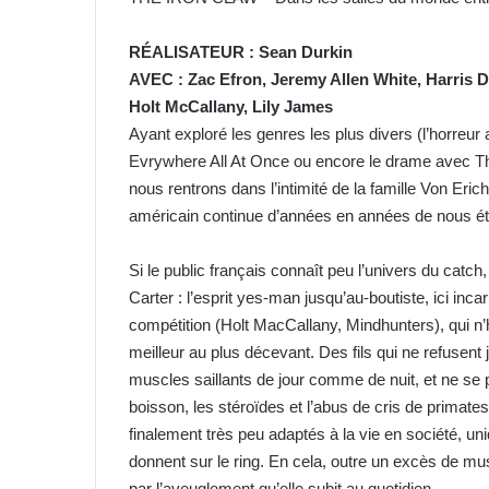
RÉALISATEUR : Sean Durkin
AVEC : Zac Efron, Jeremy Allen White, Harris 
Holt McCallany, Lily James
Ayant exploré les genres les plus divers (l’horre
Evrywhere All At Once ou encore le drame avec The 
nous rentrons dans l’intimité de la famille Von Eri
américain continue d’années en années de nous ét
Si le public français connaît peu l’univers du catc
Carter : l’esprit yes-man jusqu’au-boutiste, ici inc
compétition (Holt MacCallany, Mindhunters), qui n’
meilleur au plus décevant. Des fils qui ne refusent
muscles saillants de jour comme de nuit, et ne se p
boisson, les stéroïdes et l’abus de cris de primate
finalement très peu adaptés à la vie en société, un
donnent sur le ring. En cela, outre un excès de musc
par l’aveuglement qu’elle subit au quotidien.