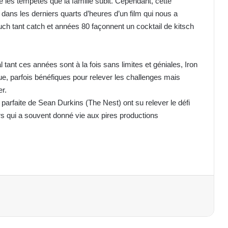
é les tempêtes que la famille subit. Cependant, cette
, dans les derniers quarts d’heures d’un film qui nous a
ch tant catch et années 80 façonnent un cocktail de kitsch
l tant ces années sont à la fois sans limites et géniales, Iron
e, parfois bénéfiques pour relever les challenges mais
er.
n parfaite de Sean Durkins (The Nest) ont su relever le défi
ers qui a souvent donné vie aux pires productions