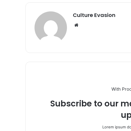
Culture Evasion
We
bsi
te
With Pro
Subscribe to our ma
up
Lorem ipsum dol