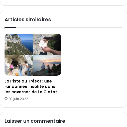
t
i
u
s
p
d
Articles similaires
d
e
e
j
l
e
i
u
v
R
r
é
e
c
s
i
d
f
’
C
o
o
La Piste au Trésor : une
c
r
randonnée insolite dans
c
a
les cavernes de La Ciotat
a
l
20 juin 2022
s
l
i
i
o
e
n
Laisser un commentaire
n
d