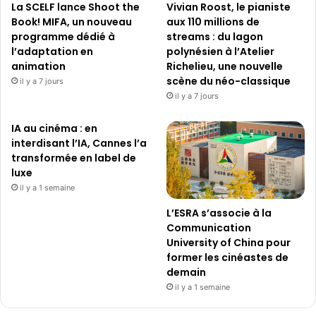
La SCELF lance Shoot the
Vivian Roost, le pianiste
Book! MIFA, un nouveau
aux 110 millions de
programme dédié à
streams : du lagon
l’adaptation en
polynésien à l’Atelier
animation
Richelieu, une nouvelle
scène du néo-classique
il y a 7 jours
il y a 7 jours
IA au cinéma : en
interdisant l’IA, Cannes l’a
transformée en label de
luxe
il y a 1 semaine
L’ESRA s’associe à la
Communication
University of China pour
former les cinéastes de
demain
il y a 1 semaine