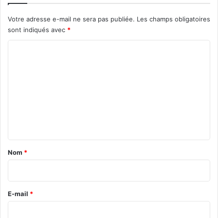
e
Votre adresse e-mail ne sera pas publiée.
Les champs obligatoires
C
a
sont indiqués avec
*
r
C
p
e
o
t
m
o
s
m
e
e
n
n
s
i
t
b
a
i
Nom
*
l
i
i
r
s
e
e
E-mail
*
l
*
e