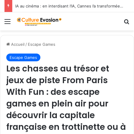
IA au cinéma : en interdisant l’IA, Cannes l’a transformée en label de luxe
Menu
R
Accueil
/
Escape Games
Escape Games
Les chasses au trésor et
jeux de piste From Paris
With Fun : des escape
games en plein air pour
découvrir la capitale
française en trottinette ou à