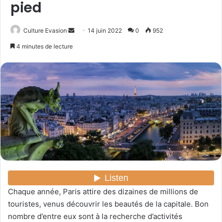
pied
Culture Evasion
E
14 juin 2022
0
952
n
4 minutes de lecture
v
o
y
e
r
u
n
c
o
u
r
r
Chaque année, Paris attire des dizaines de millions de
i
touristes, venus découvrir les beautés de la capitale. Bon
e
nombre d’entre eux sont à la recherche d’activités
l