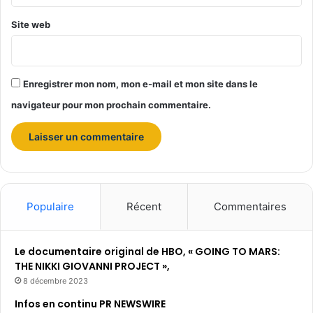
s
e
Site web
n
f
a
n
Enregistrer mon nom, mon e-mail et mon site dans le
t
navigateur pour mon prochain commentaire.
s
à
l
a
p
r
é
Populaire
Récent
Commentaires
s
e
r
Le documentaire original de HBO, « GOING TO MARS:
v
THE NIKKI GIOVANNI PROJECT »,
a
8 décembre 2023
t
i
Infos en continu PR NEWSWIRE