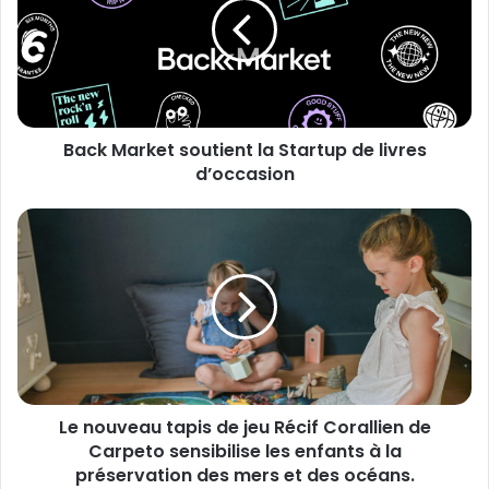
e
k
a
M
d
a
r
r
e
k
s
e
s
Back Market soutient la Startup de livres
t
e
d’occasion
s
E
o
m
u
L
a
t
e
i
i
n
l
e
o
n
u
t
v
l
e
a
a
S
u
t
Le nouveau tapis de jeu Récif Corallien de
t
a
Carpeto sensibilise les enfants à la
a
r
p
préservation des mers et des océans.