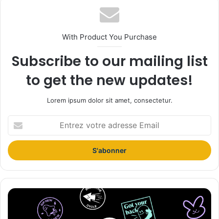
With Product You Purchase
Subscribe to our mailing list
to get the new updates!
Lorem ipsum dolor sit amet, consectetur.
E
n
t
r
e
z
v
o
B
t
a
r
c