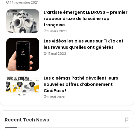
o
14 novembre 2021
n
L’artiste émergent LE DRUSS – premier
d
rappeur druze de la scène rap
e
française
s
9 mars 2023
m
e
Les vidéos les plus vues sur TikTok et
r
les revenus qu’elles ont générés
s
11 mai 2023
e
t
d
e
Les cinémas Pathé dévoilent leurs
s
nouvelles offres d’abonnement
o
CinéPass !
c
5 mai 2026
é
a
n
Recent Tech News
s
.