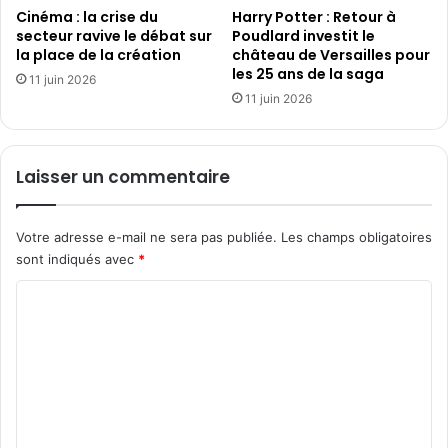
s
Cinéma : la crise du
Harry Potter : Retour à
a
secteur ravive le débat sur
Poudlard investit le
o
v
la place de la création
château de Versailles pour
n
e
les 25 ans de la saga
t
c
11 juin 2026
g
11 juin 2026
4
é
3
n
0
é
0
Laisser un commentaire
r
0
é
0
s
a
Votre adresse e-mail ne sera pas publiée.
Les champs obligatoires
b
sont indiqués avec
*
o
n
C
n
o
é
s
m
m
e
n