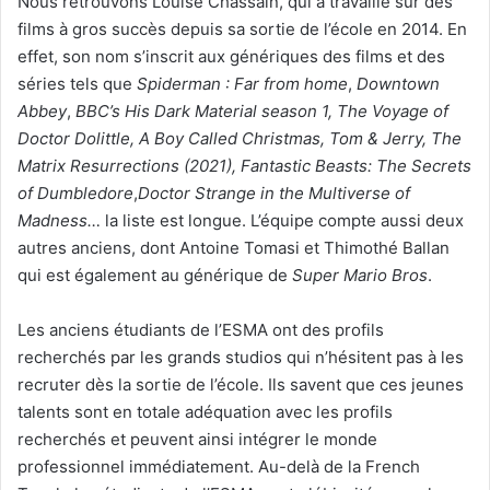
Nous retrouvons Louise Chassain, qui a travaillé sur des
films à gros succès depuis sa sortie de l’école en 2014. En
effet, son nom s’inscrit aux génériques des films et des
séries tels que
Spiderman : Far from home
,
Downtown
Abbey
,
BBC’s His Dark Material season 1, The Voyage of
Doctor Dolittle, A Boy Called Christmas, Tom & Jerry, The
Matrix Resurrections (2021), Fantastic Beasts: The Secrets
of Dumbledore
,
Doctor Strange in the Multiverse of
Madness…
la liste est longue. L’équipe compte aussi deux
autres anciens, dont Antoine Tomasi et Thimothé Ballan
qui est également au générique de
Super Mario Bros
.
Les anciens étudiants de l’ESMA ont des profils
recherchés par les grands studios qui n’hésitent pas à les
recruter dès la sortie de l’école. Ils savent que ces jeunes
talents sont en totale adéquation avec les profils
recherchés et peuvent ainsi intégrer le monde
professionnel immédiatement. Au-delà de la French