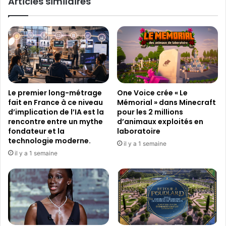
Articles similaires
T
u
o
l
k
e
e
p
t
l
l
u
e
s
s
a
r
t
Le premier long-métrage
One Voice crée « Le
e
t
fait en France à ce niveau
Mémorial » dans Minecraft
v
e
d’implication de l’IA est la
pour les 2 millions
e
n
rencontre entre un mythe
d’animaux exploités en
n
d
fondateur et la
laboratoire
u
u
technologie moderne.
il y a 1 semaine
s
s
il y a 1 semaine
q
u
u
r
'
S
e
t
l
e
l
a
e
m