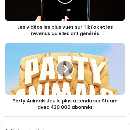
d
d
r
é
e
o
s
s
s
Les vidéos les plus vues sur TikTok et les
l
e
revenus qu'elles ont générés
e
E
s
m
p
P
a
l
a
i
u
r
l
s
t
v
y
u
A
e
n
s
i
s
m
u
Party Animals Jeu le plus attendu sur Steam
a
r
avec 430 000 abonnés
l
T
s
i
J
k
e