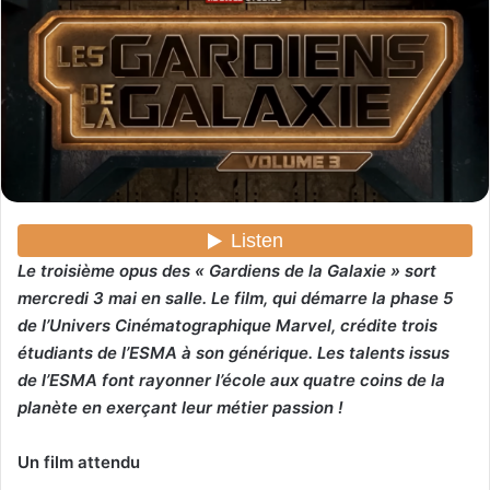
y
e
r
u
n
c
o
u
r
r
Le troisième opus des « Gardiens de la Galaxie » sort
i
mercredi 3 mai en salle. Le film, qui démarre la phase 5
e
l
de l’Univers Cinématographique Marvel, crédite trois
étudiants de l’ESMA à son générique. Les talents issus
de l’ESMA font rayonner l’école aux quatre coins de la
planète en exerçant leur métier passion !
Un film attendu