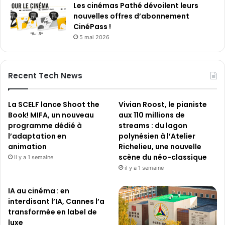
Les cinémas Pathé dévoilent leurs
nouvelles offres d’abonnement
CinéPass !
5 mai 2026
Recent Tech News
La SCELF lance Shoot the
Vivian Roost, le pianiste
Book! MIFA, un nouveau
aux 110 millions de
programme dédié à
streams : du lagon
l’adaptation en
polynésien à l’Atelier
animation
Richelieu, une nouvelle
scène du néo-classique
il y a 1 semaine
il y a 1 semaine
IA au cinéma : en
interdisant l’IA, Cannes l’a
transformée en label de
luxe