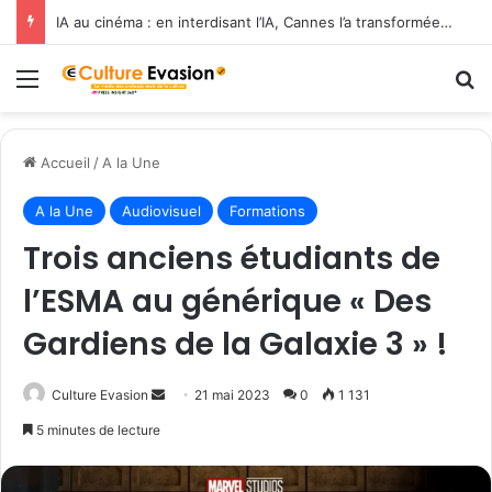
IA au cinéma : en interdisant l’IA, Cannes l’a transformée en label de luxe
Menu
R
Accueil
/
A la Une
A la Une
Audiovisuel
Formations
Trois anciens étudiants de
l’ESMA au générique « Des
Gardiens de la Galaxie 3 » !
Culture Evasion
E
21 mai 2023
0
1 131
n
5 minutes de lecture
v
o