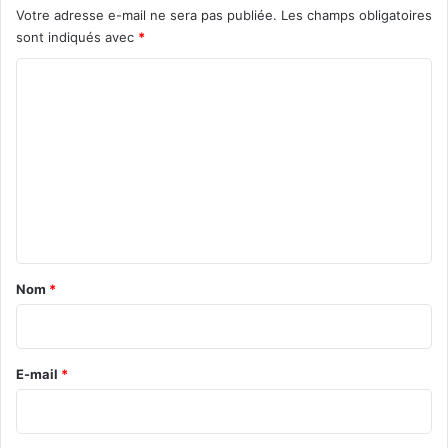
Votre adresse e-mail ne sera pas publiée.
Les champs obligatoires
sont indiqués avec
*
C
o
m
m
e
n
t
a
Nom
*
i
r
e
E-mail
*
*