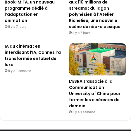
Book! MIFA, un nouveau
aux 110 millions de
programme dédié à
streams : du lagon
l’adaptation en
polynésien à l’Atelier
animation
Richelieu, une nouvelle
scène du néo-classique
il y a 7 jours
il y a 7 jours
IA au cinéma : en
interdisant l’IA, Cannes l’a
transformée en label de
luxe
il y a 1 semaine
L’ESRA s’associe à la
Communication
University of China pour
former les cinéastes de
demain
il y a 1 semaine