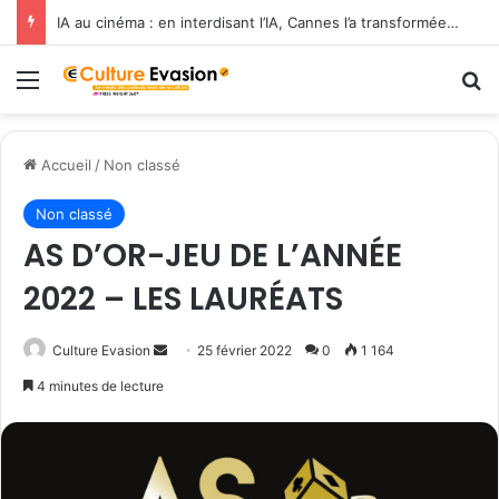
IA au cinéma : en interdisant l’IA, Cannes l’a transformée en label de luxe
Menu
R
Accueil
/
Non classé
Non classé
AS D’OR-JEU DE L’ANNÉE
2022 – LES LAURÉATS
Envoyer
Culture Evasion
25 février 2022
0
1 164
un
4 minutes de lecture
courriel