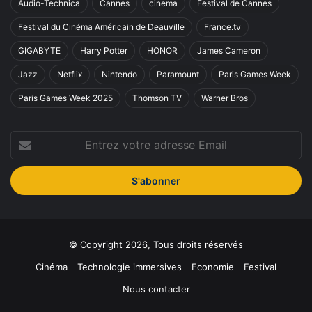
Audio-Technica
Cannes
cinema
Festival de Cannes
Festival du Cinéma Américain de Deauville
France.tv
GIGABYTE
Harry Potter
HONOR
James Cameron
Jazz
Netflix
Nintendo
Paramount
Paris Games Week
Paris Games Week 2025
Thomson TV
Warner Bros
Entrez
votre
adresse
Email
© Copyright 2026, Tous droits réservés
Cinéma
Technologie immersives
Economie
Festival
Nous contacter