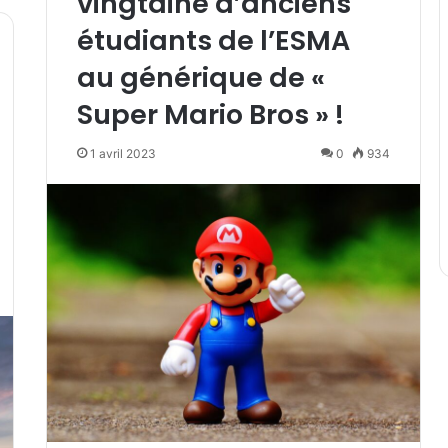
vingtaine d’anciens
étudiants de l’ESMA
au générique de «
Super Mario Bros » !
1 avril 2023
0
934