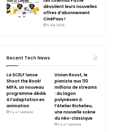
Les cinémas Pathé
dévoilent leurs nouvelles
offres d’abonnement
CinéPass !
5 mai 2026
Recent Tech News
La SCELF lance
Vivian Roost, le
Shoot the Book!
pianiste aux 110
MIFA, un nouveau
millions de streams
programme dédié
: du lagon
à l’adaptation en
polynésien à
animation
l’Atelier Richelieu,
une nouvelle scène
il y a 1 semaine
du néo-classique
il y a 1 semaine