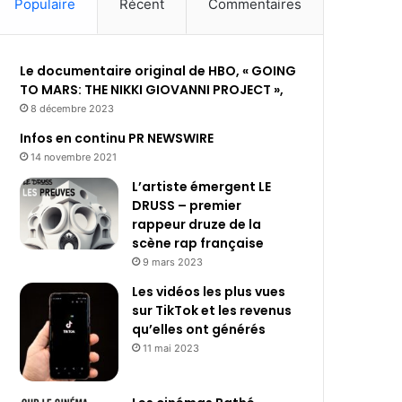
Populaire
Récent
Commentaires
Le documentaire original de HBO, « GOING
TO MARS: THE NIKKI GIOVANNI PROJECT »,
8 décembre 2023
Infos en continu PR NEWSWIRE
14 novembre 2021
L’artiste émergent LE
DRUSS – premier
rappeur druze de la
scène rap française
9 mars 2023
Les vidéos les plus vues
sur TikTok et les revenus
qu’elles ont générés
11 mai 2023