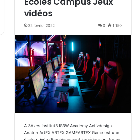
Ecoles Campus Jeux
vidéos
22 février 2022
0
1 150
A 3Axes Institut3 IS3W Academy Activdesign
Anaten ArtFX ARTFX GAMEARTFX Game est une
école privée d’enseignement supérieur qui forme