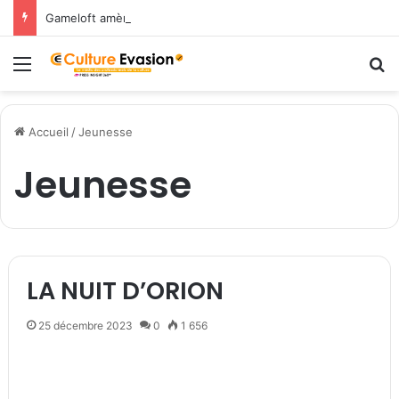
Gameloft amène les légendes du Nord dans March of Empires avec un évènement Vikings à durée limitée !
Menu
R
Accueil
/
Jeunesse
Jeunesse
LA NUIT D’ORION
25 décembre 2023
0
1 656