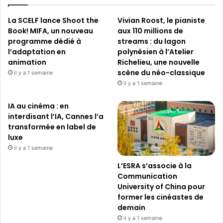
La SCELF lance Shoot the
Vivian Roost, le pianiste
Book! MIFA, un nouveau
aux 110 millions de
programme dédié à
streams : du lagon
l’adaptation en
polynésien à l’Atelier
animation
Richelieu, une nouvelle
scène du néo-classique
il y a 1 semaine
il y a 1 semaine
IA au cinéma : en
interdisant l’IA, Cannes l’a
transformée en label de
luxe
il y a 1 semaine
L’ESRA s’associe à la
Communication
University of China pour
former les cinéastes de
demain
il y a 1 semaine