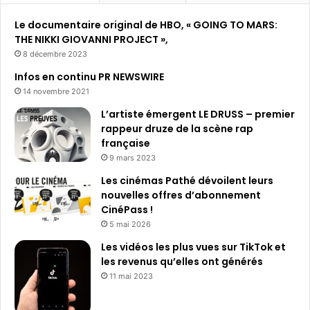
Le documentaire original de HBO, « GOING TO MARS:
THE NIKKI GIOVANNI PROJECT »,
8 décembre 2023
Infos en continu PR NEWSWIRE
14 novembre 2021
L’artiste émergent LE DRUSS – premier
rappeur druze de la scène rap
française
9 mars 2023
Les cinémas Pathé dévoilent leurs
nouvelles offres d’abonnement
CinéPass !
5 mai 2026
Les vidéos les plus vues sur TikTok et
les revenus qu’elles ont générés
11 mai 2023