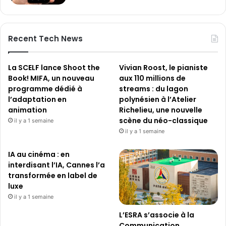
Recent Tech News
La SCELF lance Shoot the
Vivian Roost, le pianiste
Book! MIFA, un nouveau
aux 110 millions de
programme dédié à
streams : du lagon
l’adaptation en
polynésien à l’Atelier
animation
Richelieu, une nouvelle
scène du néo-classique
il y a 1 semaine
il y a 1 semaine
IA au cinéma : en
interdisant l’IA, Cannes l’a
transformée en label de
luxe
il y a 1 semaine
L’ESRA s’associe à la
Communication