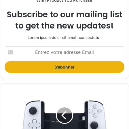
With Product You Purchase
Subscribe to our mailing list
to get the new updates!
Lorem ipsum dolor sit amet, consectetur.
E
n
t
r
e
z
v
o
M
t
a
r
n
e
e
a
t
d
t
r
e