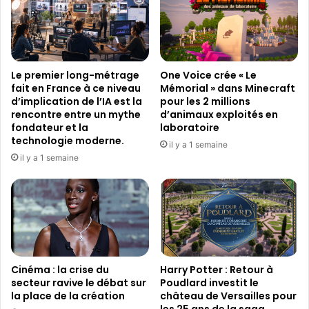
a
e
y
d
S
e
t
s
a
m
Le premier long-métrage
One Voice crée « Le
t
u
fait en France à ce niveau
Mémorial » dans Minecraft
i
s
d’implication de l’IA est la
pour les 2 millions
o
i
rencontre entre un mythe
d’animaux exploités en
n
q
fondateur et la
laboratoire
technologie moderne.
u
il y a 1 semaine
e
il y a 1 semaine
s
d
e
f
i
l
m
Cinéma : la crise du
Harry Potter : Retour à
s
secteur ravive le débat sur
Poudlard investit le
la place de la création
château de Versailles pour
les 25 ans de la saga