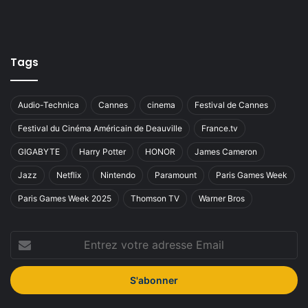
Tags
Audio-Technica
Cannes
cinema
Festival de Cannes
Festival du Cinéma Américain de Deauville
France.tv
GIGABYTE
Harry Potter
HONOR
James Cameron
Jazz
Netflix
Nintendo
Paramount
Paris Games Week
Paris Games Week 2025
Thomson TV
Warner Bros
Entrez
votre
adresse
Email