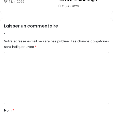
11 juin 2026
11 juin 2026
Laisser un commentaire
Votre adresse e-mail ne sera pas publiée.
Les champs obligatoires
sont indiqués avec
*
C
o
m
m
e
n
t
a
Nom
*