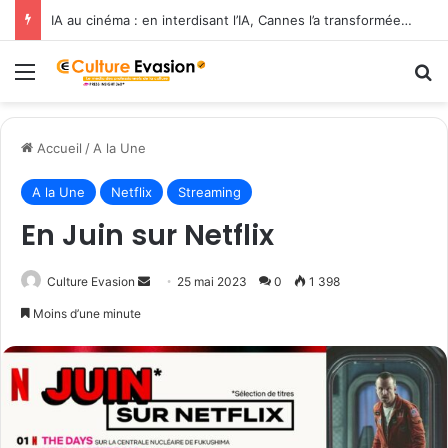
IA au cinéma : en interdisant l’IA, Cannes l’a transformée en label de luxe
Menu
R
Accueil
/
A la Une
A la Une
Netflix
Streaming
En Juin sur Netflix
Culture Evasion
E
25 mai 2023
0
1 398
n
Moins d’une minute
v
o
y
e
r