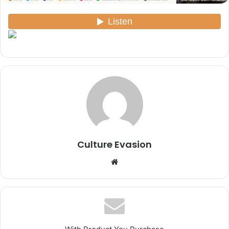
Culture Evasion
We
bsi
te