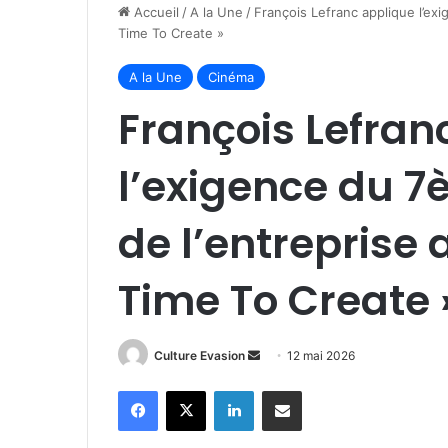
Accueil
/
A la Une
/
François Lefranc applique l’ex
Time To Create »
A la Une
Cinéma
François Lefran
l’exigence du 
de l’entreprise
Time To Create 
Culture Evasion
E
12 mai 2026
n
Facebook
X
Linkedin
Partager par email
v
o