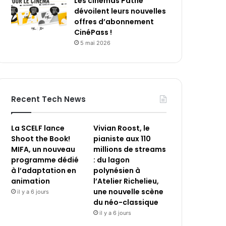
Les cinémas Pathé
dévoilent leurs nouvelles
offres d’abonnement
CinéPass !
5 mai 2026
Recent Tech News
La SCELF lance
Vivian Roost, le
Shoot the Book!
pianiste aux 110
MIFA, un nouveau
millions de streams
programme dédié
: du lagon
à l’adaptation en
polynésien à
animation
l’Atelier Richelieu,
une nouvelle scène
il y a 6 jours
du néo-classique
il y a 6 jours