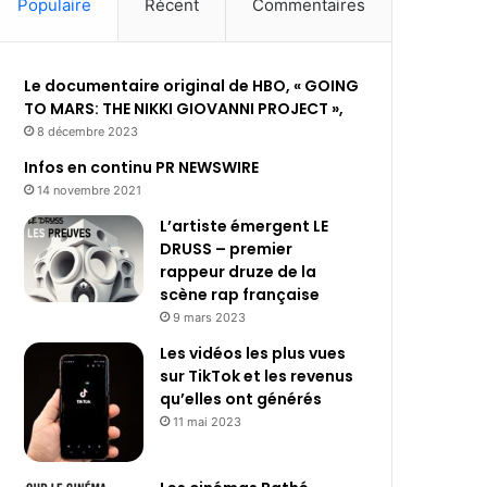
Populaire
Récent
Commentaires
Le documentaire original de HBO, « GOING
TO MARS: THE NIKKI GIOVANNI PROJECT »,
8 décembre 2023
Infos en continu PR NEWSWIRE
14 novembre 2021
L’artiste émergent LE
DRUSS – premier
rappeur druze de la
scène rap française
9 mars 2023
Les vidéos les plus vues
sur TikTok et les revenus
qu’elles ont générés
11 mai 2023