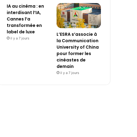
IA au cinéma : en
interdisant l’IA,
Cannes l’a
transformée en
label de luxe
L’ESRA s’associe à
il y a 7 jours
la Communication
University of China
pour former les
cinéastes de
demain
il y a 7 jours