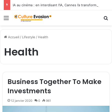
IA au cinéma : en interdisant l’IA, Cannes l’a transformée en label de luxe
Menu
R
Accueil
/
Lifestyle
/
Health
Health
Business Together To Make
Investments
12 janvier 2020
0
961