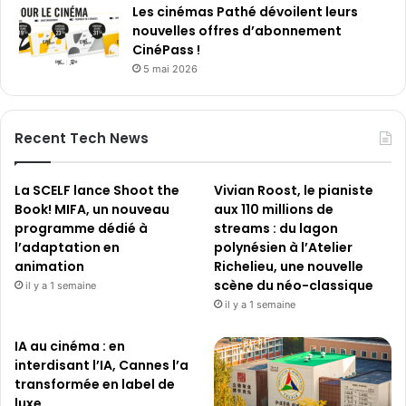
Les cinémas Pathé dévoilent leurs
nouvelles offres d’abonnement
CinéPass !
5 mai 2026
Recent Tech News
La SCELF lance Shoot the
Vivian Roost, le pianiste
Book! MIFA, un nouveau
aux 110 millions de
programme dédié à
streams : du lagon
l’adaptation en
polynésien à l’Atelier
animation
Richelieu, une nouvelle
scène du néo-classique
il y a 1 semaine
il y a 1 semaine
IA au cinéma : en
interdisant l’IA, Cannes l’a
transformée en label de
luxe