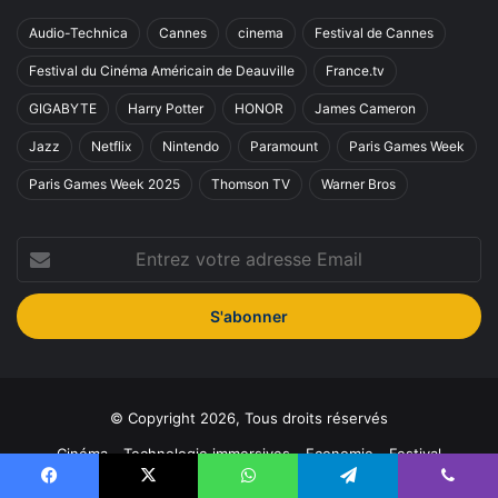
Audio-Technica
Cannes
cinema
Festival de Cannes
Festival du Cinéma Américain de Deauville
France.tv
GIGABYTE
Harry Potter
HONOR
James Cameron
Jazz
Netflix
Nintendo
Paramount
Paris Games Week
Paris Games Week 2025
Thomson TV
Warner Bros
Entrez
votre
adresse
Email
© Copyright 2026, Tous droits réservés
Cinéma
Technologie immersives
Economie
Festival
Nous contacter