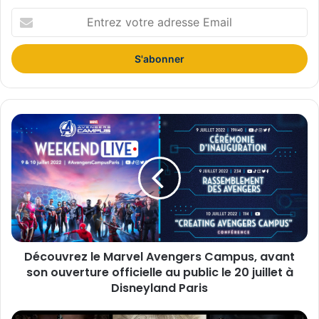
E
n
t
r
e
z
v
o
D
t
é
r
c
e
o
a
u
d
v
r
r
e
e
s
z
s
Découvrez le Marvel Avengers Campus, avant
l
e
son ouverture officielle au public le 20 juillet à
e
E
M
Disneyland Paris
m
a
a
r
A