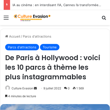
L’ESRA s’associe à la Communication University of China pour former les cinéastes de demain
Menu
R
Accueil
/
Parcs d'attractions
Parcs d'attractions
Tourisme
De Paris à Hollywood : voici
les 10 parcs à thème les
plus instagrammables
Culture Evasion
E
9 juillet 2022
0
1 569
n
4 minutes de lecture
v
o