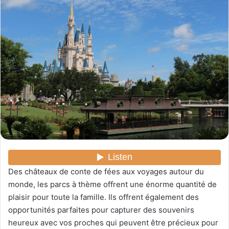
y
e
r
u
n
c
o
u
r
r
i
e
l
Des châteaux de conte de fées aux voyages autour du
monde, les parcs à thème offrent une énorme quantité de
plaisir pour toute la famille. Ils offrent également des
opportunités parfaites pour capturer des souvenirs
heureux avec vos proches qui peuvent être précieux pour