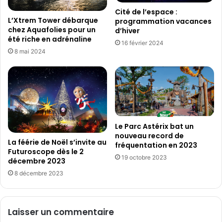
n
e
Cité de l’espace :
t
l
L’Xtrem Tower débarque
programmation vacances
s
a
chez Aquafolies pour un
d’hiver
o
s
été riche en adrénaline
16 février 2024
n
é
8 mai 2024
o
r
u
i
v
e
e
‘
r
L
t
e
u
s
Le Parc Astérix bat un
r
A
nouveau record de
e
La féérie de Noël s’invite au
n
fréquentation en 2023
o
Futuroscope dès le 2
n
19 octobre 2023
décembre 2023
f
e
f
a
8 décembre 2023
i
u
c
x
i
d
Laisser un commentaire
e
e