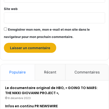
à
Site web
D
i
s
n
Enregistrer mon nom, mon e-mail et mon site dans le
e
y
navigateur pour mon prochain commentaire.
l
a
n
d
P
a
r
Populaire
Récent
Commentaires
i
s
Le documentaire original de HBO, « GOING TO MARS:
THE NIKKI GIOVANNI PROJECT »,
8 décembre 2023
Infos en continu PR NEWSWIRE