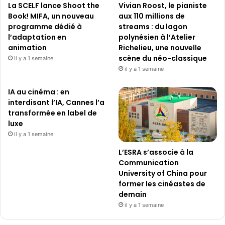
La SCELF lance Shoot the
Vivian Roost, le pianiste
Book! MIFA, un nouveau
aux 110 millions de
programme dédié à
streams : du lagon
l’adaptation en
polynésien à l’Atelier
animation
Richelieu, une nouvelle
scène du néo-classique
il y a 1 semaine
il y a 1 semaine
IA au cinéma : en
interdisant l’IA, Cannes l’a
transformée en label de
luxe
il y a 1 semaine
L’ESRA s’associe à la
Communication
University of China pour
former les cinéastes de
demain
il y a 1 semaine