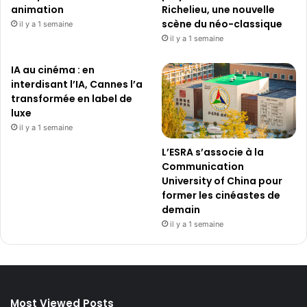
animation
Richelieu, une nouvelle
scène du néo-classique
il y a 1 semaine
il y a 1 semaine
IA au cinéma : en
interdisant l’IA, Cannes l’a
transformée en label de
luxe
il y a 1 semaine
L’ESRA s’associe à la
Communication
University of China pour
former les cinéastes de
demain
il y a 1 semaine
Most Viewed Posts