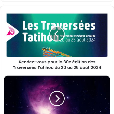
z
v
o
R
t
e
r
n
e
d
a
e
d
z
r
-
e
v
s
o
s
Rendez-vous pour la 30e édition des
u
e
Traversées Tatihou du 20 au 25 août 2024
s
E
p
m
o
C
a
u
i
i
r
t
l
l
é
a
d
3
e
0
l