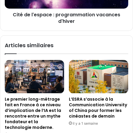
e
'
é
e
d
Cité de l'espace : programmation vacances
s
i
d'hiver
p
t
a
i
c
o
e
Articles similaires
n
:
d
p
e
r
s
o
T
g
r
r
a
a
v
m
e
m
Le premier long-métrage
L’ESRA s’associe à la
r
a
fait en France à ce niveau
Communication University
s
t
d’implication de l’IA est la
of China pour former les
é
i
rencontre entre un mythe
cinéastes de demain
e
o
fondateur et la
il y a 1 semaine
s
n
technologie moderne.
T
v