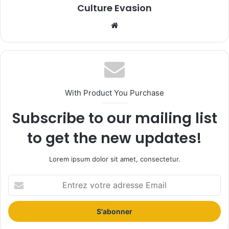
Culture Evasion
We
bsi
te
With Product You Purchase
Subscribe to our mailing list
to get the new updates!
Lorem ipsum dolor sit amet, consectetur.
E
n
t
r
e