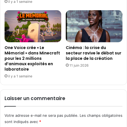
il y a 1 semaine
a
a
t
c
i
a
h
n
o
c
u
e
d
s
u
One Voice crée « Le
Cinéma : la crise du
d
Mémorial » dans Minecraft
secteur ravive le débat sur
2
'
pour les 2 millions
la place de la création
0
h
d’animaux exploités en
a
i
11 juin 2026
laboratoire
u
v
il y a 1 semaine
2
e
5
r
a
o
Laisser un commentaire
û
t
2
Votre adresse e-mail ne sera pas publiée.
Les champs obligatoires
0
sont indiqués avec
*
2