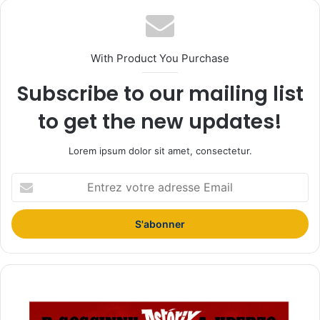
With Product You Purchase
Subscribe to our mailing list
to get the new updates!
Lorem ipsum dolor sit amet, consectetur.
E
n
t
r
e
z
v
o
I
t
d
r
é