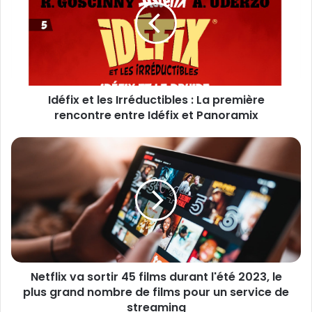
e
f
a
i
d
x
r
e
e
t
s
l
s
Idéfix et les Irréductibles : La première
e
e
rencontre entre Idéfix et Panoramix
s
E
I
m
r
N
a
r
e
i
é
t
l
d
f
u
l
c
i
t
x
i
v
b
a
l
Netflix va sortir 45 films durant l'été 2023, le
s
e
plus grand nombre de films pour un service de
o
s
r
streaming