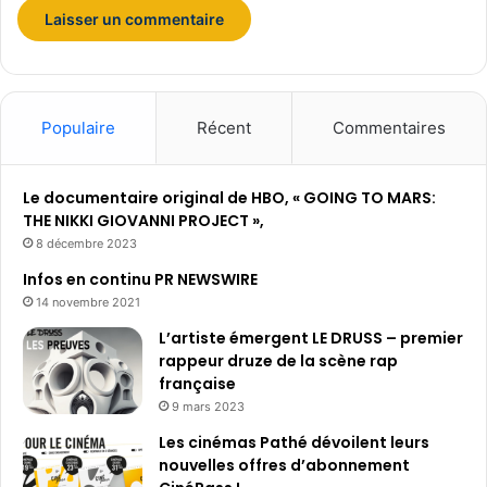
e
s
t
r
e
a
Populaire
Récent
Commentaires
m
i
n
Le documentaire original de HBO, « GOING TO MARS:
g
THE NIKKI GIOVANNI PROJECT »,
8 décembre 2023
Infos en continu PR NEWSWIRE
14 novembre 2021
L’artiste émergent LE DRUSS – premier
rappeur druze de la scène rap
française
9 mars 2023
Les cinémas Pathé dévoilent leurs
nouvelles offres d’abonnement