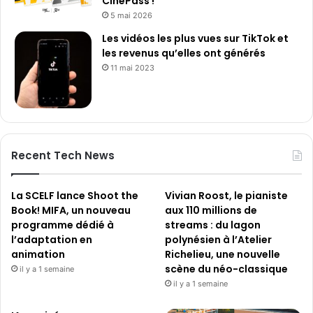
CinéPass !
5 mai 2026
Les vidéos les plus vues sur TikTok et
les revenus qu’elles ont générés
11 mai 2023
Recent Tech News
La SCELF lance Shoot the
Vivian Roost, le pianiste
Book! MIFA, un nouveau
aux 110 millions de
programme dédié à
streams : du lagon
l’adaptation en
polynésien à l’Atelier
animation
Richelieu, une nouvelle
scène du néo-classique
il y a 1 semaine
il y a 1 semaine