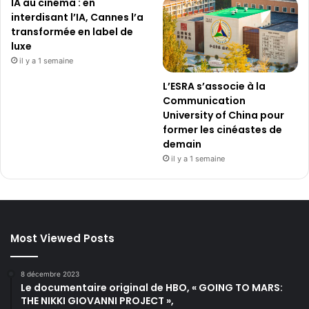
IA au cinéma : en
interdisant l’IA, Cannes l’a
transformée en label de
luxe
il y a 1 semaine
L’ESRA s’associe à la
Communication
University of China pour
former les cinéastes de
demain
il y a 1 semaine
Most Viewed Posts
8 décembre 2023
Le documentaire original de HBO, « GOING TO MARS:
THE NIKKI GIOVANNI PROJECT »,