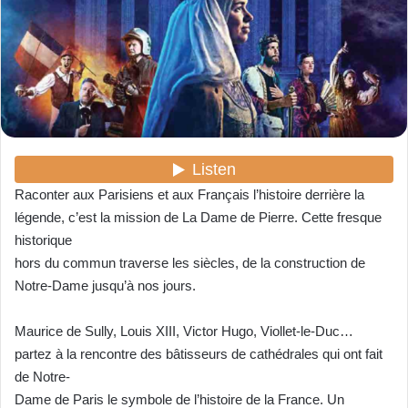
r
u
n
c
o
u
r
r
i
Raconter aux Parisiens et aux Français l’histoire derrière la
e
légende, c’est la mission de La Dame de Pierre. Cette fresque
l
historique
hors du commun traverse les siècles, de la construction de
Notre-Dame jusqu’à nos jours.
Maurice de Sully, Louis XIII, Victor Hugo, Viollet-le-Duc…
partez à la rencontre des bâtisseurs de cathédrales qui ont fait
de Notre-
Dame de Paris le symbole de l’histoire de la France.
Un