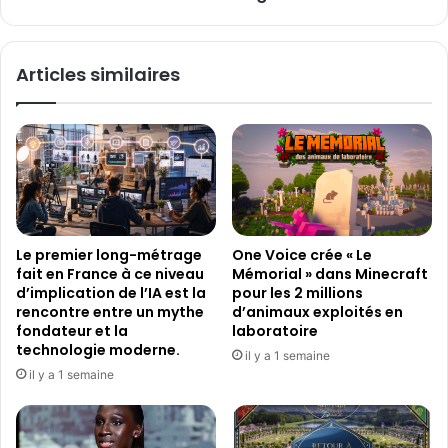
:
t
L
i
a
r
Articles similaires
p
4
r
5
e
f
m
i
i
l
è
m
r
s
e
d
r
u
Le premier long-métrage
One Voice crée « Le
e
r
fait en France à ce niveau
Mémorial » dans Minecraft
n
a
d’implication de l’IA est la
pour les 2 millions
c
n
rencontre entre un mythe
d’animaux exploités en
o
t
fondateur et la
laboratoire
n
l
technologie moderne.
il y a 1 semaine
t
'
il y a 1 semaine
r
é
e
t
e
é