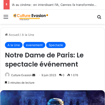
IA au cinéma : en interdisant l’IA, Cannes l’a transformée en label de luxe
Menu
R
Accueil
/
A la Une
A la Une
evenement
Spectacle
Notre Dame de Paris: Le
spectacle événement
Culture Evasion
E
9 juin 2023
0
1 076
n
3 minutes de lecture
v
o
y
e