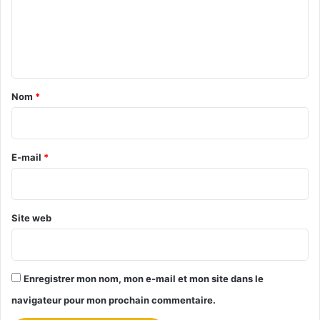
m
d
e
e
f
n
i
t
l
m
a
Nom
*
s
i
p
o
r
u
e
E-mail
*
r
u
*
n
s
Site web
e
r
v
i
Enregistrer mon nom, mon e-mail et mon site dans le
c
e
navigateur pour mon prochain commentaire.
d