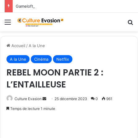
Gameloft amène les légendes du Nord dans March of Empires avec un évènement Vikings à durée limitée !
Menu
R
Accueil
/
A la Une
A la Une
Cinéma
Netflix
REBEL MOON PARTIE 2 :
L’ENTAILLEUSE
Culture Evasion
E
25 décembre 2023
0
961
n
Temps de lecture 1 minute
v
o
y
e