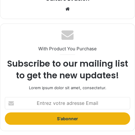
We
bsi
te
With Product You Purchase
Subscribe to our mailing list
to get the new updates!
Lorem ipsum dolor sit amet, consectetur.
E
n
t
r
e
z