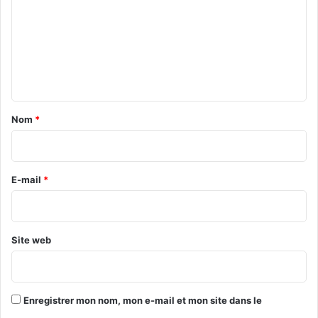
m
m
e
n
t
a
Nom
*
i
r
e
E-mail
*
*
Site web
Enregistrer mon nom, mon e-mail et mon site dans le