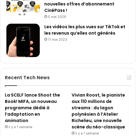
nouvelles offres d’abonnement
CinéPass !
5 mai 2026
Les vidéos les plus vues sur TikTok et
les revenus qu’elles ont générés
11 mai 2023
Recent Tech News
La SCELF lance Shoot the
Vivian Roost, le pianiste
Book! MIFA, un nouveau
aux 110 millions de
programme dédié à
streams : du lagon
l’adaptation en
polynésien à l’Atelier
animation
Richelieu, une nouvelle
scène du néo-classique
il y a 1 semaine
il y a 1 semaine