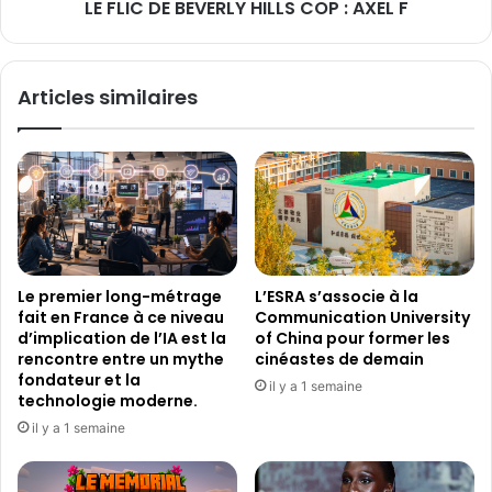
LE FLIC DE BEVERLY HILLS COP : AXEL F
E
V
E
R
Articles similaires
L
Y
H
I
L
L
S
C
O
Le premier long-métrage
L’ESRA s’associe à la
P
fait en France à ce niveau
Communication University
:
d’implication de l’IA est la
of China pour former les
A
rencontre entre un mythe
cinéastes de demain
X
fondateur et la
il y a 1 semaine
technologie moderne.
E
L
il y a 1 semaine
F