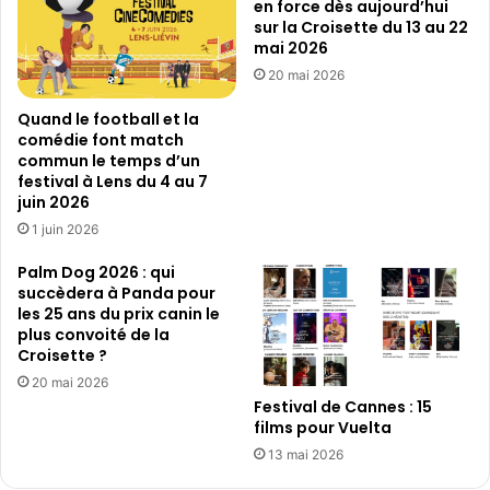
en force dès aujourd’hui
0
i
sur la Croisette du 13 au 22
%
e
mai 2026
d
n
20 mai 2026
e
t
f
e
Quand le football et la
r
n
comédie font match
é
f
commun le temps d’un
q
o
festival à Lens du 4 au 7
u
r
juin 2026
e
c
1 juin 2026
n
e
t
d
Palm Dog 2026 : qui
a
è
succèdera à Panda pour
t
s
les 25 ans du prix canin le
i
plus convoité de la
a
Croisette ?
o
u
n
j
20 mai 2026
o
Festival de Cannes : 15
films pour Vuelta
u
r
13 mai 2026
d