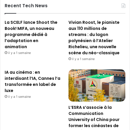
Recent Tech News
La SCELF lance Shoot the
Vivian Roost, le pianiste
Book! MIFA, un nouveau
aux 110 millions de
programme dédié à
streams : du lagon
l’adaptation en
polynésien à l’Atelier
animation
Richelieu, une nouvelle
scène du néo-classique
il y a 1 semaine
il y a 1 semaine
IA au cinéma : en
interdisant l’IA, Cannes l’a
transformée en label de
luxe
il y a 1 semaine
L’ESRA s’associe à la
Communication
University of China pour
former les cinéastes de