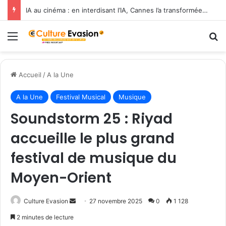
IA au cinéma : en interdisant l’IA, Cannes l’a transformée en label de luxe
Menu
R
Accueil
/
A la Une
A la Une
Festival Musical
Musique
Soundstorm 25 : Riyad
accueille le plus grand
festival de musique du
Moyen-Orient
Culture Evasion
E
27 novembre 2025
0
1 128
n
2 minutes de lecture
v