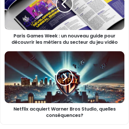
a
s
d
G
r
a
e
m
s
e
s
Paris Games Week : un nouveau guide pour
s
e
découvrir les métiers du secteur du jeu vidéo
W
E
e
m
e
N
a
k
e
i
:
t
l
u
f
n
l
n
i
o
x
u
a
v
c
e
Netflix acquiert Warner Bros Studio, quelles
q
a
conséquences?
u
u
i
g
e