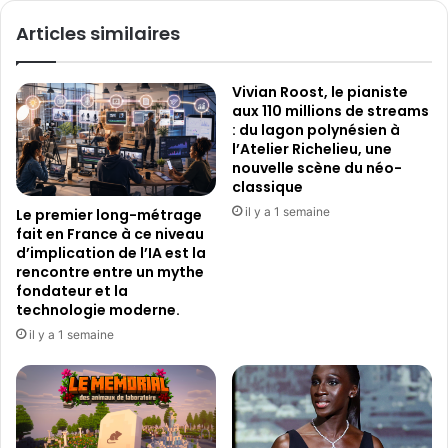
u
r
Articles similaires
i
t
d
W
e
a
Vivian Roost, le pianiste
p
r
aux 110 millions de streams
o
n
: du lagon polynésien à
u
e
l’Atelier Richelieu, une
r
r
nouvelle scène du néo-
d
B
classique
é
r
il y a 1 semaine
Le premier long-métrage
c
o
fait en France à ce niveau
o
s
d’implication de l’IA est la
u
S
rencontre entre un mythe
v
t
fondateur et la
r
u
technologie moderne.
i
d
il y a 1 semaine
r
i
l
o
e
,
s
q
m
u