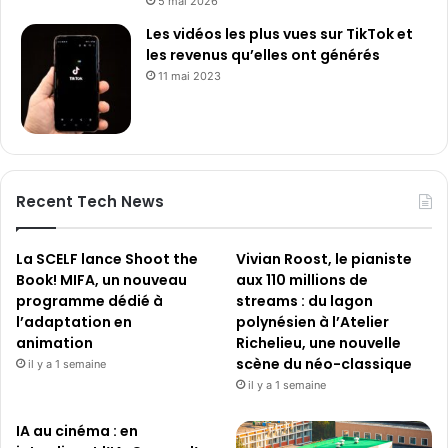
5 mai 2026
Les vidéos les plus vues sur TikTok et
les revenus qu’elles ont générés
11 mai 2023
Recent Tech News
La SCELF lance Shoot the
Vivian Roost, le pianiste
Book! MIFA, un nouveau
aux 110 millions de
programme dédié à
streams : du lagon
l’adaptation en
polynésien à l’Atelier
animation
Richelieu, une nouvelle
scène du néo-classique
il y a 1 semaine
il y a 1 semaine
IA au cinéma : en