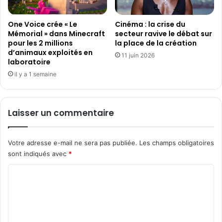
é
e
t
l
i
One Voice crée « Le
Cinéma : la crise du
l
Mémorial » dans Minecraft
secteur ravive le débat sur
e
e
pour les 2 millions
la place de la création
r
s
d’animaux exploités en
s
c
11 juin 2026
laboratoire
d
o
il y a 1 semaine
u
n
s
s
e
é
c
q
Laisser un commentaire
t
u
e
e
u
n
Votre adresse e-mail ne sera pas publiée.
Les champs obligatoires
r
c
sont indiqués avec
*
d
e
u
s
C
j
?
o
e
u
m
v
m
i