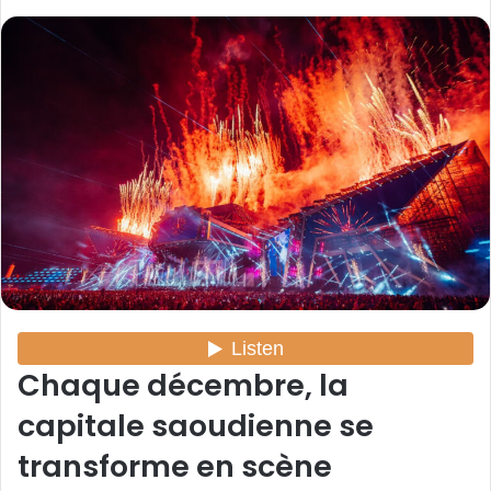
o
y
e
r
u
n
c
o
u
r
r
i
e
l
Chaque décembre, la
capitale saoudienne se
transforme en scène