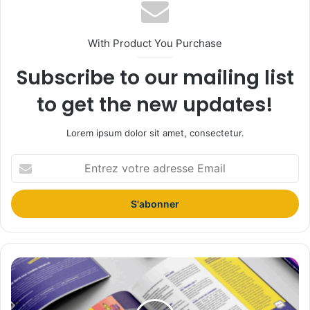
With Product You Purchase
Subscribe to our mailing list
to get the new updates!
Lorem ipsum dolor sit amet, consectetur.
E
n
t
r
e
z
v
o
P
t
a
r
r
e
i