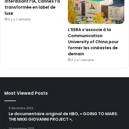
interdisant l’IA, Cannes l’a
transformée en label de
luxe
il y a 1 semaine
L’ESRA s’associe à la
Communication
University of China pour
former les cinéastes de
demain
il y a 1 semaine
Most Viewed Posts
8 décembre 2023
Le documentaire original de HBO, « GOING TO MARS:
THE NIKKI GIOVANNI PROJECT »,
14 novembre 2021