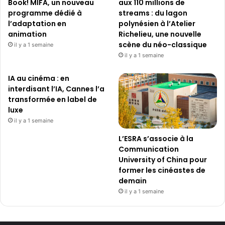
Book! MIFA, un nouveau
aux 110 millions de
.
programme dédié à
streams : du lagon
l’adaptation en
polynésien à l’Atelier
animation
Richelieu, une nouvelle
scène du néo-classique
il y a 1 semaine
il y a 1 semaine
IA au cinéma : en
interdisant l’IA, Cannes l’a
transformée en label de
luxe
il y a 1 semaine
L’ESRA s’associe à la
Communication
University of China pour
former les cinéastes de
demain
il y a 1 semaine