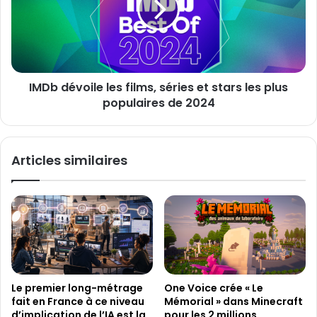
u
d
F
é
e
v
s
o
t
i
i
IMDb dévoile les films, séries et stars les plus
l
v
populaires de 2024
e
a
l
l
e
d
s
Articles similaires
u
f
f
i
i
l
l
m
m
s
d
,
'
s
E
é
l
r
Le premier long-métrage
One Voice crée « Le
G
i
fait en France à ce niveau
Mémorial » dans Minecraft
o
e
d’implication de l’IA est la
pour les 2 millions