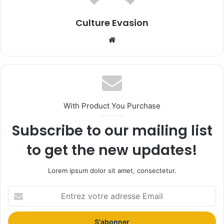
Culture Evasion
We
bsi
te
With Product You Purchase
Subscribe to our mailing list
to get the new updates!
Lorem ipsum dolor sit amet, consectetur.
E
n
t
r