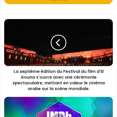
e
z
v
o
L
t
a
r
s
e
e
a
p
d
t
r
i
e
è
s
m
s
La septième édition du Festival du film d'El
e
e
Gouna s'ouvre avec une cérémonie
é
E
d
spectaculaire, mettant en valeur le cinéma
m
i
arabe sur la scène mondiale.
a
t
i
i
I
l
o
M
n
D
d
b