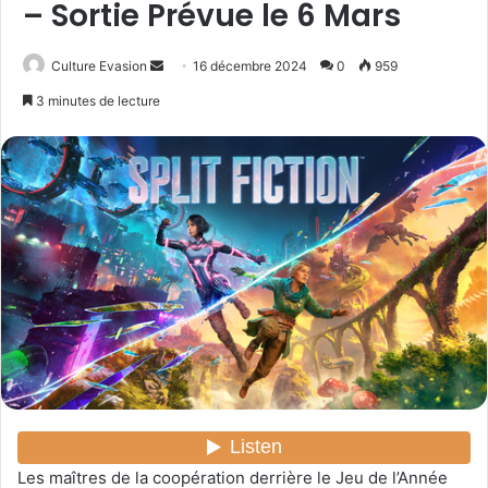
– Sortie Prévue le 6 Mars
Culture Evasion
E
16 décembre 2024
0
959
n
3 minutes de lecture
v
o
y
e
r
u
n
c
o
u
r
r
i
e
Les maîtres de la coopération derrière le Jeu de l’Année
l