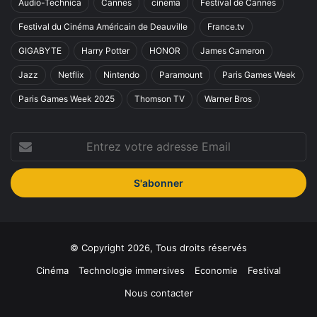
Audio-Technica
Cannes
cinema
Festival de Cannes
Festival du Cinéma Américain de Deauville
France.tv
GIGABYTE
Harry Potter
HONOR
James Cameron
Jazz
Netflix
Nintendo
Paramount
Paris Games Week
Paris Games Week 2025
Thomson TV
Warner Bros
Entrez
votre
adresse
Email
© Copyright 2026, Tous droits réservés
Cinéma
Technologie immersives
Economie
Festival
Nous contacter