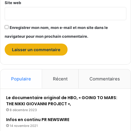
Site web
t
a
n
t
Enregistrer mon nom, mon e-mail et mon site dans le
e
n
navigateur pour mon prochain commentaire.
v
a
l
e
u
r
l
Populaire
Récent
Commentaires
e
c
i
Le documentaire original de HBO, « GOING TO MARS:
n
THE NIKKI GIOVANNI PROJECT »,
é
8 décembre 2023
m
Infos en continu PR NEWSWIRE
a
14 novembre 2021
a