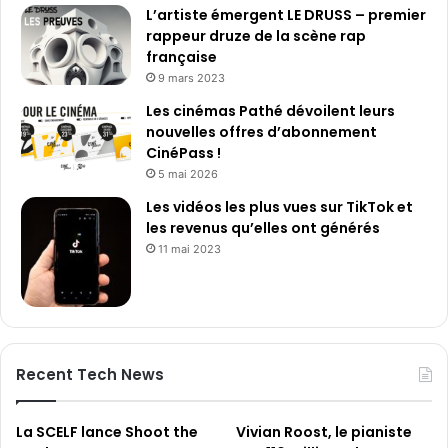
r
L’artiste émergent LE DRUSS – premier
a
rappeur druze de la scène rap
b
française
e
9 mars 2023
s
Les cinémas Pathé dévoilent leurs
u
nouvelles offres d’abonnement
r
CinéPass !
l
a
5 mai 2026
s
Les vidéos les plus vues sur TikTok et
c
les revenus qu’elles ont générés
è
11 mai 2023
n
e
m
o
n
d
Recent Tech News
i
a
l
La SCELF lance Shoot the
Vivian Roost, le pianiste
e