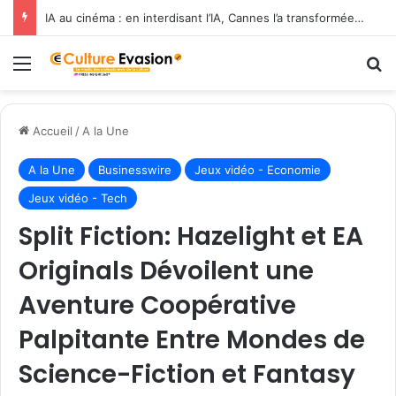
IA au cinéma : en interdisant l’IA, Cannes l’a transformée en label de luxe
Menu
R
Accueil
/
A la Une
A la Une
Businesswire
Jeux vidéo - Economie
Jeux vidéo - Tech
Split Fiction: Hazelight et EA
Originals Dévoilent une
Aventure Coopérative
Palpitante Entre Mondes de
Science-Fiction et Fantasy