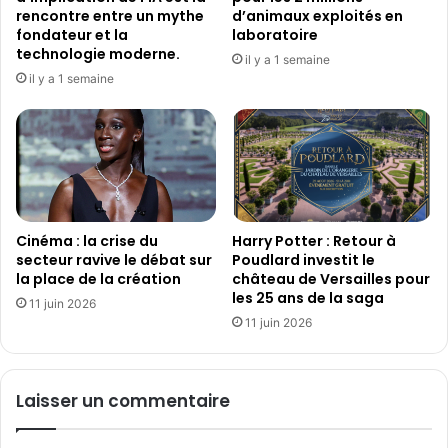
u
s
rencontre entre un mythe
d’animaux exploités en
n
e
fondateur et la
laboratoire
a
t
technologie moderne.
il y a 1 semaine
s
s
il y a 1 semaine
'
t
o
a
u
r
v
s
r
l
e
e
a
s
v
Cinéma : la crise du
Harry Potter : Retour à
p
e
secteur ravive le débat sur
Poudlard investit le
l
la place de la création
château de Versailles pour
c
u
les 25 ans de la saga
u
s
11 juin 2026
n
11 juin 2026
p
e
o
c
p
é
u
Laisser un commentaire
r
l
é
a
m