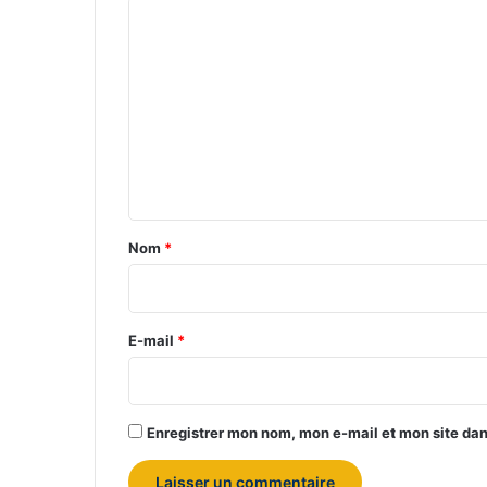
C
o
m
m
e
n
t
a
Nom
*
i
r
e
E-mail
*
*
Enregistrer mon nom, mon e-mail et mon site da