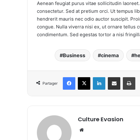
Aenean feugiat purus vitae sollicitudin laoreet. Du
consectetur. Sed at pretium orci. Ut tempus li
hendrerit mauris nec odio auctor suscipit. Proin 
congue. Nulla viverra nisi ex, ut ornare tellus 
condimentum. Sed egestas tortor a nisi fringill
Business
cinema
he
Facebook
X
Linkedin
Partager par email
Im
Partager
Culture Evasion
Website