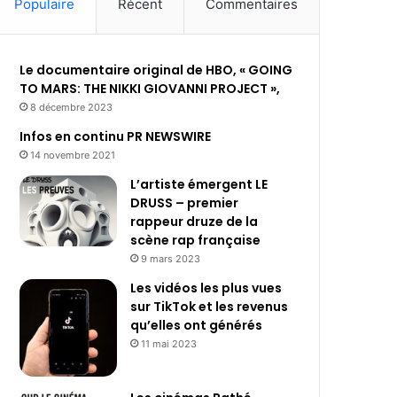
Populaire
Récent
Commentaires
Le documentaire original de HBO, « GOING
TO MARS: THE NIKKI GIOVANNI PROJECT »,
8 décembre 2023
Infos en continu PR NEWSWIRE
14 novembre 2021
L’artiste émergent LE
DRUSS – premier
rappeur druze de la
scène rap française
9 mars 2023
Les vidéos les plus vues
sur TikTok et les revenus
qu’elles ont générés
11 mai 2023