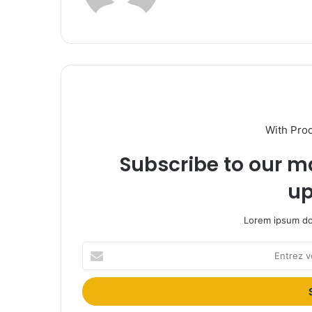
With Pro
Subscribe to our ma
up
Lorem ipsum dol
Entrez
votre
adresse
Email