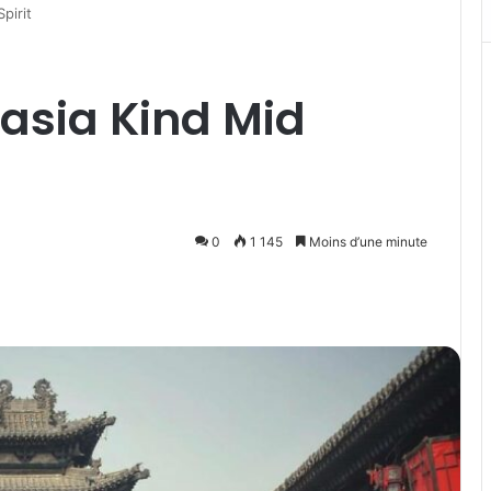
pirit
 asia Kind Mid
0
1 145
Moins d’une minute