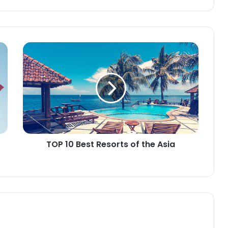
TOP
10
Best
Resorts
of
the
Asia
TOP 10 Best Resorts of the Asia