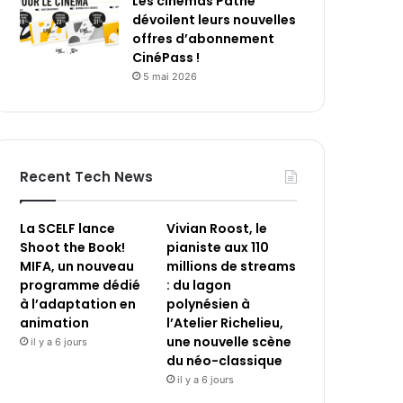
Les cinémas Pathé
dévoilent leurs nouvelles
offres d’abonnement
CinéPass !
5 mai 2026
Recent Tech News
La SCELF lance
Vivian Roost, le
Shoot the Book!
pianiste aux 110
MIFA, un nouveau
millions de streams
programme dédié
: du lagon
à l’adaptation en
polynésien à
animation
l’Atelier Richelieu,
une nouvelle scène
il y a 6 jours
du néo-classique
il y a 6 jours