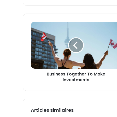
Business
Together
To
Make
Investments
Business Together To Make
Investments
Articles similaires