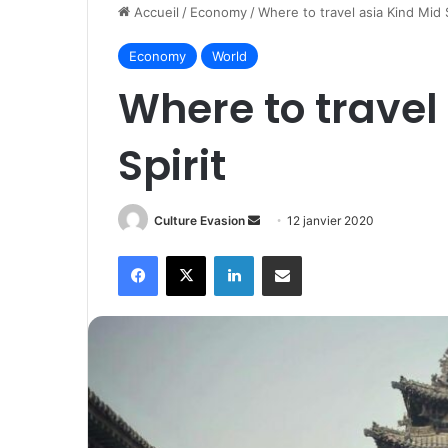
Accueil
/
Economy
/
Where to travel asia Kind Mid S
Economy
World
Where to travel
Spirit
Envoyer
Culture Evasion
12 janvier 2020
un
Facebook
X
Linkedin
Partager par email
courriel