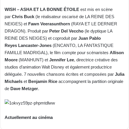
WISH – ASHA ET LA BONNE ÉTOILE
est mis en scène
par
Chris Buck
(le réalisateur oscarisé de LA REINE DES
NEIGES) et
Fawn Veerasunthorn
(RAYA ET LE DERNIER
DRAGON). Produit par
Peter Del Veccho
(le dyptique LA
REINE DES NEIGES) et coproduit par
Juan Pablo
Reyes
Lancaster-Jones
(ENCANTO, LA FANTASTIQUE
FAMILLE MADRIGAL), le film compte pour scénaristes
Allison
Moore
(MANHUNT) et
Jennifer Lee
, directrice créative des
studios d’animation Walt Disney et également productrice
déléguée. 7 nouvelles chansons écrites et composées par
Julia
Michaels
et
Benjamin Rice
accompagnent la partition originale
de
Dave Metzger
.
Actuellement au cinéma