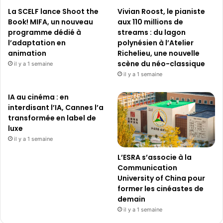
La SCELF lance Shoot the
Vivian Roost, le pianiste
Book! MIFA, un nouveau
aux 110 millions de
programme dédié à
streams : du lagon
l’adaptation en
polynésien à l’Atelier
animation
Richelieu, une nouvelle
scène du néo-classique
il y a 1 semaine
il y a 1 semaine
IA au cinéma : en
interdisant l’IA, Cannes l’a
transformée en label de
luxe
il y a 1 semaine
L’ESRA s’associe à la
Communication
University of China pour
former les cinéastes de
demain
il y a 1 semaine