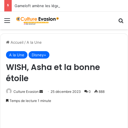
Gameloft amène les légendes du Nord dans March of Empires avec un évènement Vikings à durée limitée !
Menu
R
Accueil
/
A la Une
A la Une
Disney+
WISH, Asha et la bonne
étoile
Culture Evasion
E
25 décembre 2023
0
888
n
Temps de lecture 1 minute
v
o
y
e