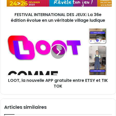
e
L
s
I
s
FESTIVAL INTERNATIONAL DES JEUX: La 36e
N
e
édition évolue en un véritable village ludique
T
E
E
m
R
L
a
N
O
i
A
O
l
T
T
I
,
O
l
N
a
A
n
L
o
D
LOOT, la nouvelle APP gratuite entre ETSY et TIK
u
E
TOK
v
S
e
J
l
E
l
Articles similaires
U
e
X
A