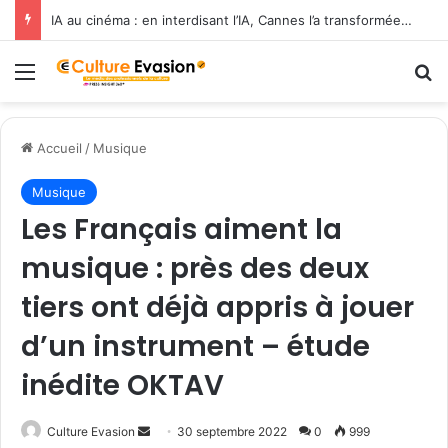
IA au cinéma : en interdisant l’IA, Cannes l’a transformée en label de luxe
Menu
R
Accueil
/
Musique
Musique
Les Français aiment la
musique : près des deux
tiers ont déjà appris à jouer
d’un instrument – étude
inédite OKTAV
Culture Evasion
E
30 septembre 2022
0
999