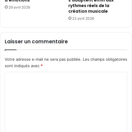
T
rythmes réels de la
n
I
29 avril 2026
création musicale
v
K
é
23 avril 2026
T
r
O
i
K
t
Laisser un commentaire
a
b
l
Votre adresse e-mail ne sera pas publiée.
Les champs obligatoires
e
sont indiqués avec
*
v
i
C
l
o
l
a
m
g
m
e
l
e
u
n
d
t
i