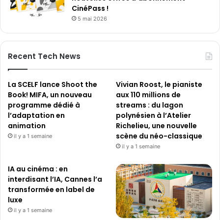
CinéPass !
5 mai 2026
Recent Tech News
La SCELF lance Shoot the
Vivian Roost, le pianiste
Book! MIFA, un nouveau
aux 110 millions de
programme dédié à
streams : du lagon
l’adaptation en
polynésien à l’Atelier
animation
Richelieu, une nouvelle
scène du néo-classique
il y a 1 semaine
il y a 1 semaine
IA au cinéma : en
interdisant l’IA, Cannes l’a
transformée en label de
luxe
il y a 1 semaine