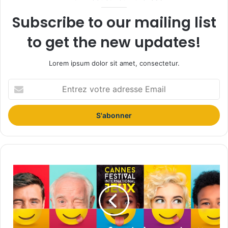
Subscribe to our mailing list
to get the new updates!
Lorem ipsum dolor sit amet, consectetur.
E
n
t
r
e
z
v
o
F
t
E
r
S
e
T
a
I
d
V
r
A