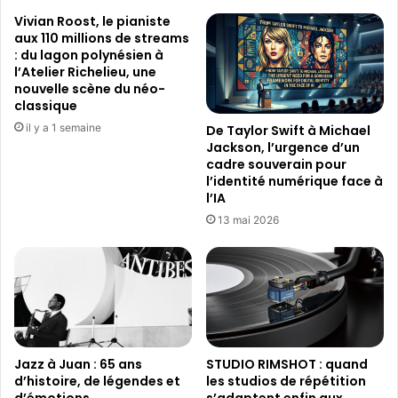
:
P
Vivian Roost, le pianiste
L
P
aux 110 millions de streams
a
g
: du lagon polynésien à
3
r
l’Atelier Richelieu, une
6
a
nouvelle scène du néo-
e
t
classique
é
u
il y a 1 semaine
De Taylor Swift à Michael
d
i
Jackson, l’urgence d’un
i
t
cadre souverain pour
t
e
l’identité numérique face à
i
e
l’IA
o
n
13 mai 2026
n
t
é
r
v
e
o
E
l
T
u
S
e
Y
e
e
Jazz à Juan : 65 ans
STUDIO RIMSHOT : quand
n
d’histoire, de légendes et
les studios de répétition
t
d’émotions
s’adaptent enfin aux
u