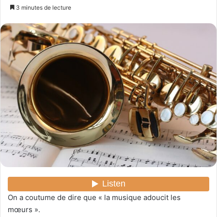
n
3 minutes de lecture
v
o
y
e
r
u
n
c
o
u
r
r
i
e
l
On a coutume de dire que « la musique adoucit les
mœurs ».