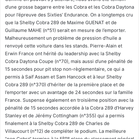
d’une grosse bagarre entre les Cobra et les Cobra Daytona
pour l’épreuve des Sixties’ Endurance. On a longtemps cru
que la Shelby Cobra 289 de Maxime GUENAT et de
Guillaume MAHE (n°51) serait en mesure de l’emporter.
Malheureusement un problème de pression d’huile a
renvoyé cette voiture dans les stands. Pierre-Alain et
Erwin France ont hérité du leadership avec la Shelby
Cobra Daytona Coupe (n°70), mais aussi d’une pénalité de
15 secondes pour pit stop non-règlementaire, ce qui a
permis à Saif Assam et Sam Hancock et à leur Shelby
Cobra 289 (n°370) d’hériter de la première place et de
l’emporter avec un avantage de 24 secondes sur la famille
France. Suspense également en troisième position avec la
pénalité de 15 secondes accordée à la Cobra 289 d’Harvey
Stanley et de Jérémy Cottingham (n°355) qui a permis
finalement à la Shelby Cobra 289 de Charles de
Villaucourt (n°12) de compléter le podium. La meilleure
ème
“non Cobra“ termine à la 5
place du classement général