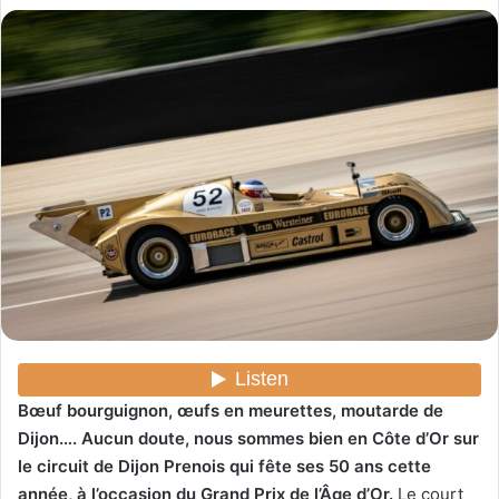
o
y
e
r
u
n
c
o
u
r
r
i
e
l
Bœuf bourguignon, œufs en meurettes, moutarde de
Dijon…. Aucun doute, nous sommes bien en Côte d’Or sur
le circuit de Dijon Prenois qui fête ses 50 ans cette
année, à l’occasion du Grand Prix de l’Âge d’Or.
Le court