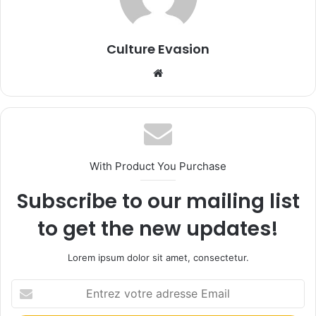
Culture Evasion
We
bsi
te
With Product You Purchase
Subscribe to our mailing list
to get the new updates!
Lorem ipsum dolor sit amet, consectetur.
E
n