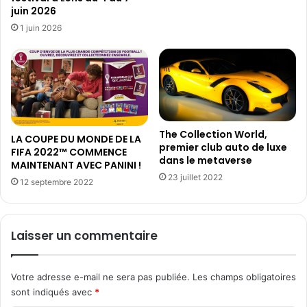
é
e
juin 2026
e
l
1 juin 2026
p
:
a
S
r
i
M
l
a
e
r
M
v
o
The Collection World,
e
n
LA COUPE DU MONDE DE LA
premier club auto de luxe
l
FIFA 2022™ COMMENCE
t
dans le metaverse
MAINTENANT AVEC PANINI !
?
m
23 juillet 2022
'
12 septembre 2022
é
t
a
Laisser un commentaire
i
t
c
Votre adresse e-mail ne sera pas publiée.
Les champs obligatoires
o
sont indiqués avec
*
n