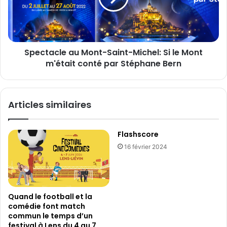
L
a
E
c
S
l
:
e
u
Spectacle au Mont-Saint-Michel: Si le Mont
a
n
m'était conté par Stéphane Bern
u
e
M
g
o
u
n
Articles similaires
e
t
r
-
r
S
Flashscore
e
a
d
16 février 2024
i
é
n
c
t
l
-
e
M
Quand le football et la
n
i
comédie font match
c
c
commun le temps d’un
h
h
festival à Lens du 4 au 7