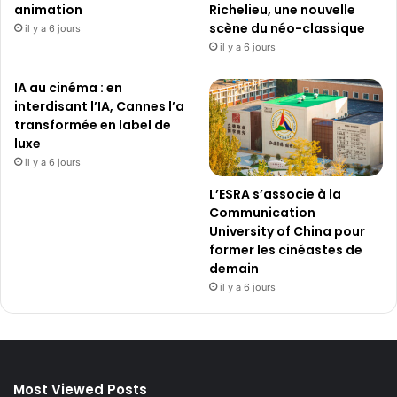
animation
Richelieu, une nouvelle
scène du néo-classique
il y a 6 jours
il y a 6 jours
IA au cinéma : en
interdisant l’IA, Cannes l’a
transformée en label de
luxe
il y a 6 jours
L’ESRA s’associe à la
Communication
University of China pour
former les cinéastes de
demain
il y a 6 jours
Most Viewed Posts