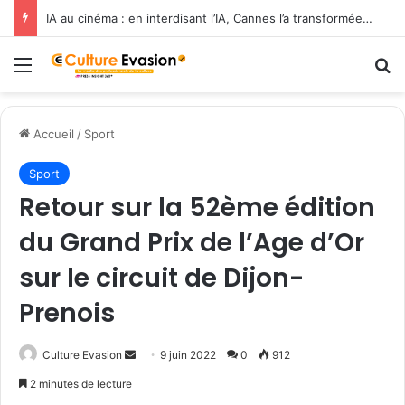
IA au cinéma : en interdisant l’IA, Cannes l’a transformée en label de luxe
Menu
R
Accueil
/
Sport
Sport
Retour sur la 52ème édition
du Grand Prix de l’Age d’Or
sur le circuit de Dijon-
Prenois
Culture Evasion
E
9 juin 2022
0
912
n
2 minutes de lecture
v