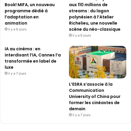
Book! MIFA, un nouveau
aux 110 millions de
programme dédié à
streams : du lagon
l’adaptation en
polynésien à l’Atelier
animation
Richelieu, une nouvelle
scène du néo-classique
il y a 6 jours
il y a 6 jours
IA au cinéma : en
interdisant l’IA, Cannes l’a
transformée en label de
luxe
il y a 7 jours
L’ESRA s’associe à la
Communication
University of China pour
former les cinéastes de
demain
il y a 7 jours