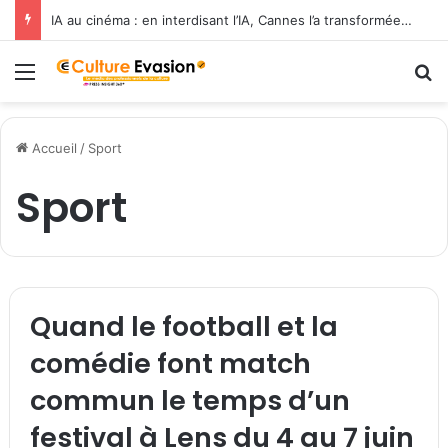
IA au cinéma : en interdisant l’IA, Cannes l’a transformée en label de luxe
Menu
R
Accueil
/
Sport
Sport
Quand le football et la
comédie font match
commun le temps d’un
festival à Lens du 4 au 7 juin