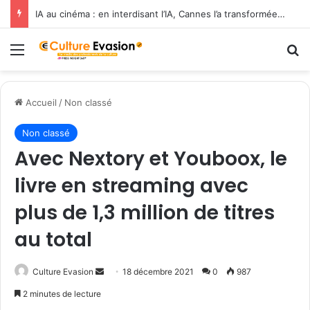
IA au cinéma : en interdisant l’IA, Cannes l’a transformée en label de luxe
Menu
R
Accueil
/
Non classé
Non classé
Avec Nextory et Youboox, le
livre en streaming avec
plus de 1,3 million de titres
au total
Culture Evasion
E
18 décembre 2021
0
987
n
2 minutes de lecture
v