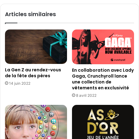
E
V
N
A
Articles similaires
2
L
0
E
2
N
2
T
!
I
S
N
A
A
V
M
E
A
La Gen Z au rendez-vous
En collaboration avec Lady
T
Z
de la fête des pères
Gaga, Crunchyroll lance
H
O
une collection de
14 juin 2022
E
N
vêtements en exclusivité
D
.
8 avril 2022
A
F
T
R
E
M
E
T
L
A