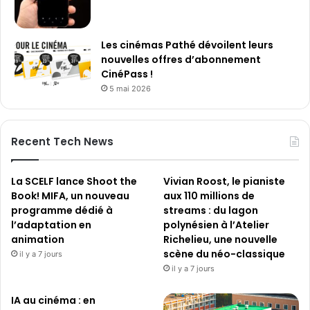
Les cinémas Pathé dévoilent leurs
nouvelles offres d’abonnement
CinéPass !
5 mai 2026
Recent Tech News
La SCELF lance Shoot the
Vivian Roost, le pianiste
Book! MIFA, un nouveau
aux 110 millions de
programme dédié à
streams : du lagon
l’adaptation en
polynésien à l’Atelier
animation
Richelieu, une nouvelle
scène du néo-classique
il y a 7 jours
il y a 7 jours
IA au cinéma : en