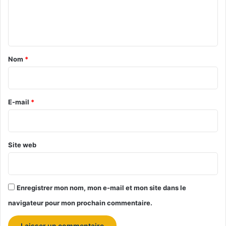
e
n
t
a
Nom
*
i
r
e
E-mail
*
*
Site web
Enregistrer mon nom, mon e-mail et mon site dans le
navigateur pour mon prochain commentaire.