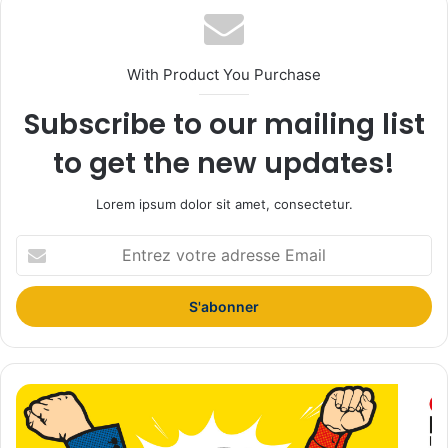
With Product You Purchase
Subscribe to our mailing list
to get the new updates!
Lorem ipsum dolor sit amet, consectetur.
E
n
t
r
e
z
v
o
L
t
E
r
F