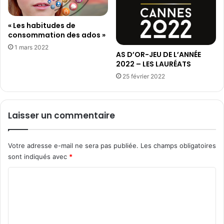
F
R
« Les habitudes de
A
consommation des ados »
N
1 mars 2022
C
AS D’OR-JEU DE L’ANNÉE
E
2022 – LES LAURÉATS
A
25 février 2022
L
’
H
Laisser un commentaire
O
N
N
E
Votre adresse e-mail ne sera pas publiée.
Les champs obligatoires
U
sont indiqués avec
*
R
C
o
m
m