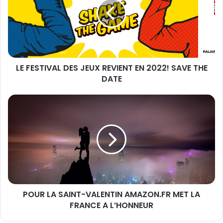
e
E
a
S
d
T
r
I
e
V
s
A
s
LE FESTIVAL DES JEUX REVIENT EN 2022! SAVE THE
L
e
DATE
D
E
E
m
S
P
a
J
O
i
E
U
l
U
R
X
L
R
A
E
S
V
A
I
I
E
POUR LA SAINT-VALENTIN AMAZON.FR MET LA
N
N
FRANCE A L’HONNEUR
T
T
-