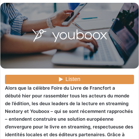
o
y
e
r
u
n
c
o
u
r
r
i
Alors que la célèbre Foire du Livre de Francfort a
e
débuté hier pour rassembler tous les acteurs du monde
l
de l’édition, les deux leaders de la lecture en streaming
Nextory et Youboox – qui se sont récemment rapprochés
– entendent construire une solution européenne
d’envergure pour le livre en streaming, respectueuse des
identités locales et des éditeurs partenaires. Grâce à