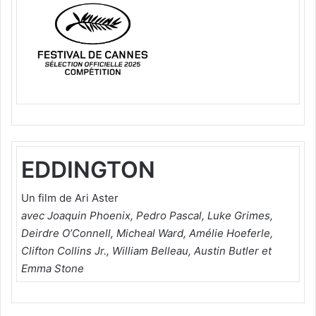
r
u
n
c
o
u
r
r
i
EDDINGTON
e
l
Un film de Ari Aster
avec Joaquin Phoenix, Pedro Pascal, Luke Grimes,
Deirdre O’Connell, Micheal Ward, Amélie Hoeferle,
Clifton Collins Jr., William Belleau, Austin Butler et
Emma Stone