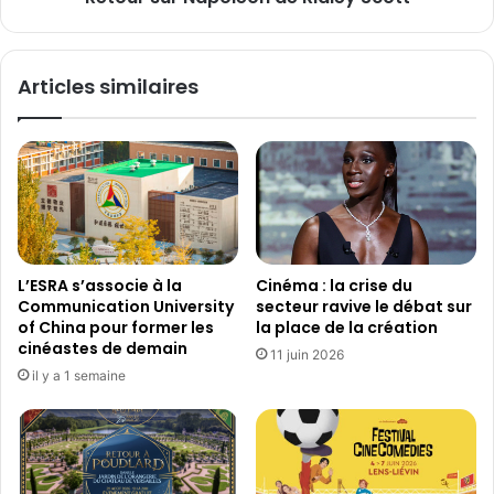
t
a
t
p
e
o
Articles similaires
n
l
d
é
u
o
d
n
'
d
A
e
p
R
p
i
l
d
L’ESRA s’associe à la
Cinéma : la crise du
e
l
Communication University
secteur ravive le débat sur
O
e
of China pour former les
la place de la création
r
y
cinéastes de demain
11 juin 2026
i
S
il y a 1 semaine
g
c
i
o
n
t
a
t
l