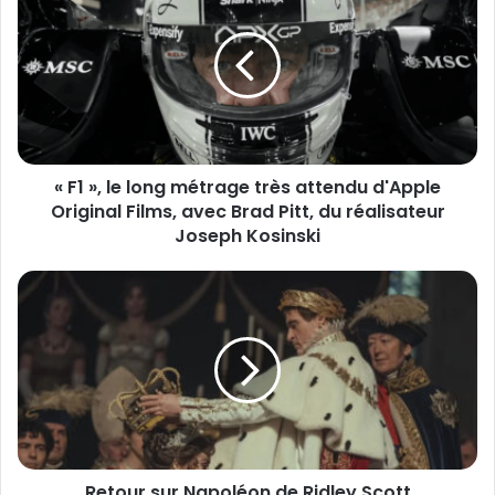
r
1
e
»
a
,
d
l
r
e
e
l
s
o
s
« F1 », le long métrage très attendu d'Apple
n
e
Original Films, avec Brad Pitt, du réalisateur
g
E
m
Joseph Kosinski
m
é
a
t
R
i
r
e
l
a
t
g
o
e
u
t
r
r
s
è
u
s
r
a
Retour sur Napoléon de Ridley Scott
N