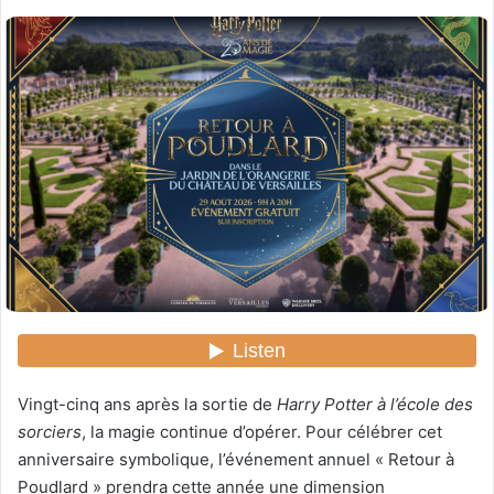
o
y
e
r
u
n
c
o
u
r
r
i
e
l
Vingt-cinq ans après la sortie de
Harry Potter à l’école des
sorciers
, la magie continue d’opérer. Pour célébrer cet
anniversaire symbolique, l’événement annuel « Retour à
Poudlard » prendra cette année une dimension