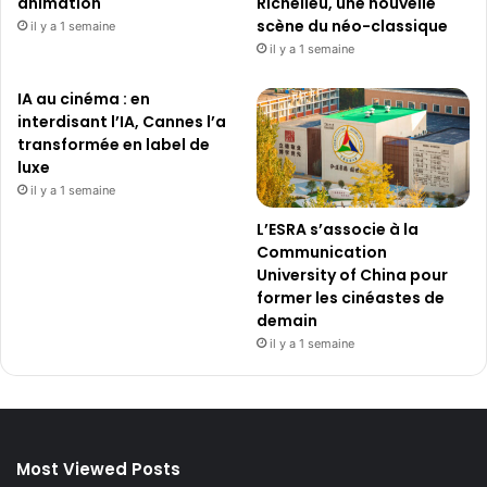
animation
Richelieu, une nouvelle
scène du néo-classique
il y a 1 semaine
il y a 1 semaine
IA au cinéma : en
interdisant l’IA, Cannes l’a
transformée en label de
luxe
il y a 1 semaine
L’ESRA s’associe à la
Communication
University of China pour
former les cinéastes de
demain
il y a 1 semaine
Most Viewed Posts