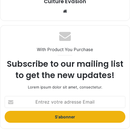
Culture Evasion
We
bsi
te
With Product You Purchase
Subscribe to our mailing list
to get the new updates!
Lorem ipsum dolor sit amet, consectetur.
E
n
t
r
e
z