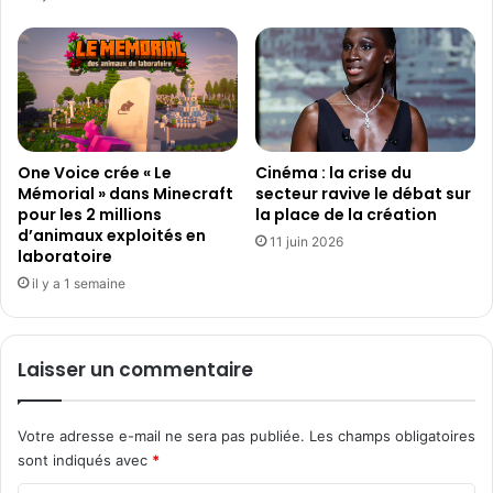
r
V
,
o
ù
l
e
d
One Voice crée « Le
Cinéma : la crise du
e
Mémorial » dans Minecraft
secteur ravive le débat sur
s
pour les 2 millions
la place de la création
i
d’animaux exploités en
g
11 juin 2026
laboratoire
n
il y a 1 semaine
m
e
t
l
Laisser un commentaire
'
a
r
Votre adresse e-mail ne sera pas publiée.
Les champs obligatoires
t
sont indiqués avec
*
e