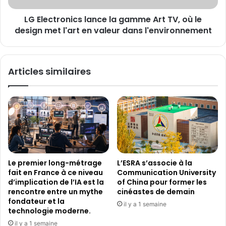
r
o
u
LG Electronics lance la gamme Art TV, où le
n
n
design met l'art en valeur dans l'environnement
i
s
c
o
s
n
l
Articles similaires
a
a
v
n
a
c
n
e
t
l
d
a
e
g
l
a
’
m
Le premier long-métrage
L’ESRA s’associe à la
a
m
fait en France à ce niveau
Communication University
c
e
d’implication de l’IA est la
of China pour former les
h
A
rencontre entre un mythe
cinéastes de demain
e
r
fondateur et la
il y a 1 semaine
t
t
technologie moderne.
e
T
il y a 1 semaine