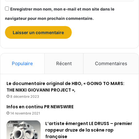
m
Enregistrer mon nom, mon e-mail et mon site dans le
e
n
navigateur pour mon prochain commentaire.
t
Populaire
Récent
Commentaires
Le documentaire original de HBO, « GOING TO MARS:
THE NIKKI GIOVANNI PROJECT »,
8 décembre 2023
Infos en continu PR NEWSWIRE
14 novembre 2021
L’artiste émergent LE DRUSS – premier
rappeur druze de la scène rap
française