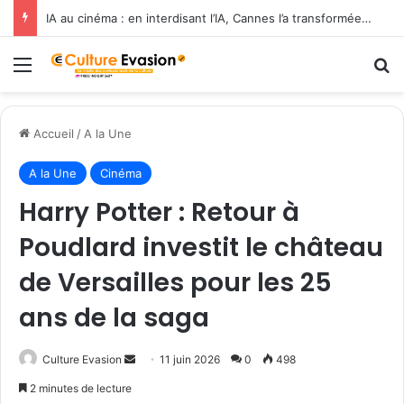
IA au cinéma : en interdisant l’IA, Cannes l’a transformée en label de luxe
Menu
R
Accueil
/
A la Une
A la Une
Cinéma
Harry Potter : Retour à
Poudlard investit le château
de Versailles pour les 25
ans de la saga
Culture Evasion
E
11 juin 2026
0
498
n
2 minutes de lecture
v