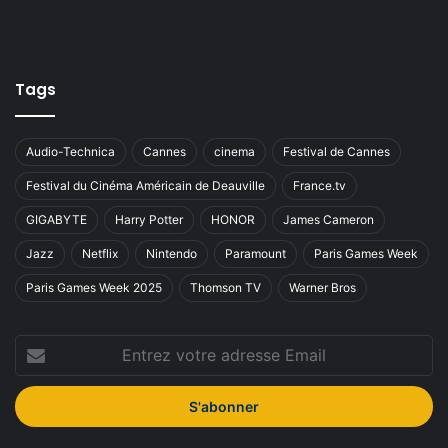
Tags
Audio-Technica
Cannes
cinema
Festival de Cannes
Festival du Cinéma Américain de Deauville
France.tv
GIGABYTE
Harry Potter
HONOR
James Cameron
Jazz
Netflix
Nintendo
Paramount
Paris Games Week
Paris Games Week 2025
Thomson TV
Warner Bros
Entrez
votre
adresse
Email