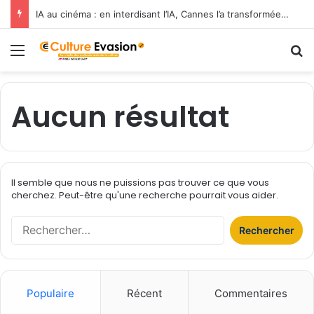
IA au cinéma : en interdisant l’IA, Cannes l’a transformée en label de luxe
Menu
R
Aucun résultat
Il semble que nous ne puissions pas trouver ce que vous
cherchez. Peut-être qu'une recherche pourrait vous aider.
R
e
c
h
e
Populaire
Récent
Commentaires
r
c