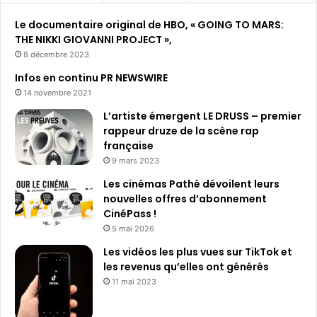
h
Le documentaire original de HBO, « GOING TO MARS:
e
THE NIKKI GIOVANNI PROJECT »,
r
8 décembre 2023
:
Infos en continu PR NEWSWIRE
14 novembre 2021
L’artiste émergent LE DRUSS – premier
rappeur druze de la scène rap
française
9 mars 2023
Les cinémas Pathé dévoilent leurs
nouvelles offres d’abonnement
CinéPass !
5 mai 2026
Les vidéos les plus vues sur TikTok et
les revenus qu’elles ont générés
11 mai 2023