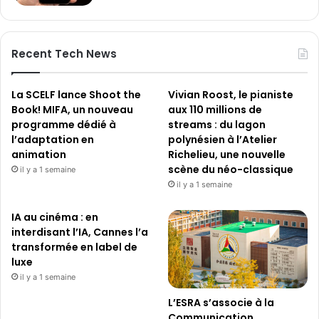
Recent Tech News
La SCELF lance Shoot the
Vivian Roost, le pianiste
Book! MIFA, un nouveau
aux 110 millions de
programme dédié à
streams : du lagon
l’adaptation en
polynésien à l’Atelier
animation
Richelieu, une nouvelle
scène du néo-classique
il y a 1 semaine
il y a 1 semaine
IA au cinéma : en
interdisant l’IA, Cannes l’a
transformée en label de
luxe
il y a 1 semaine
L’ESRA s’associe à la
Communication