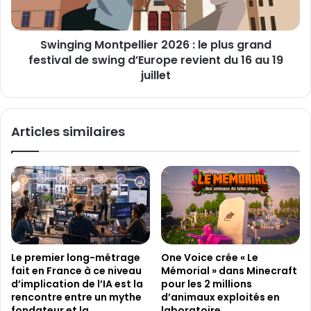
n
o
g
m
M
é
Swinging Montpellier 2026 : le plus grand
o
d
festival de swing d’Europe revient du 16 au 19
n
i
t
juillet
e
p
f
e
o
l
Articles similaires
n
l
t
i
m
e
a
r
t
2
c
0
h
2
c
6
o
:
Le premier long-métrage
One Voice crée « Le
m
l
fait en France à ce niveau
Mémorial » dans Minecraft
m
e
d’implication de l’IA est la
pour les 2 millions
u
p
rencontre entre un mythe
d’animaux exploités en
n
l
fondateur et la
laboratoire