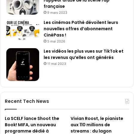
rappeur druze de la scène rap
française
9 mars 2023
Les cinémas Pathé dévoilent leurs
nouvelles offres d’abonnement
CinéPass !
5 mai 2026
Les vidéos les plus vues sur TikTok et
les revenus qu’elles ont générés
11 mai 2023
Recent Tech News
La SCELF lance Shoot the
Vivian Roost, le pianiste
Book! MIFA, un nouveau
aux 110 millions de
programme dédié à
streams : du lagon