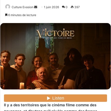
Culture Evasion
E
1 juin 2026
0
397
n
6 minutes de lecture
v
o
y
e
r
u
n
c
o
u
r
r
i
e
l
Il y a des territoires que le cinéma filme comme des