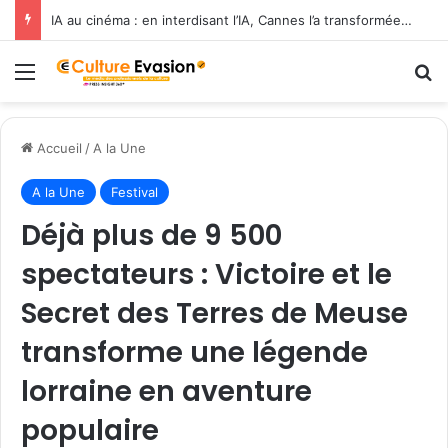
L’ESRA s’associe à la Communication University of China pour former les cinéastes de demain
Menu
R
Accueil
/
A la Une
A la Une
Festival
Déjà plus de 9 500
spectateurs : Victoire et le
Secret des Terres de Meuse
transforme une légende
lorraine en aventure
populaire