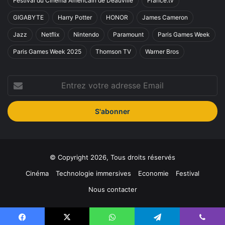
Festival du Cinéma Américain de Deauville
France.tv
GIGABYTE
Harry Potter
HONOR
James Cameron
Jazz
Netflix
Nintendo
Paramount
Paris Games Week
Paris Games Week 2025
Thomson TV
Warner Bros
Entrez
votre
adresse
Email
© Copyright 2026, Tous droits réservés
Cinéma
Technologie immersives
Economie
Festival
Nous contacter