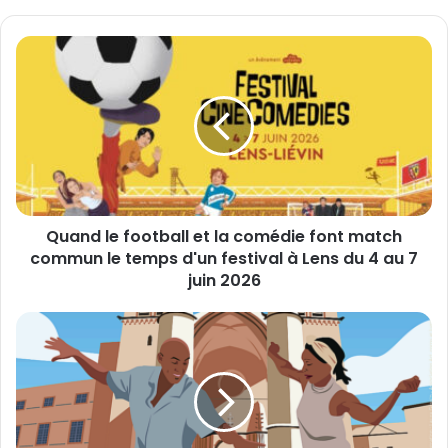
z
v
o
Q
t
u
r
a
e
n
a
d
d
l
r
e
e
f
s
o
s
Quand le football et la comédie font match
o
e
commun le temps d'un festival à Lens du 4 au 7
t
E
b
juin 2026
m
a
a
l
S
i
l
w
l
e
i
t
n
l
g
a
i
c