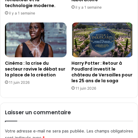
l
u
technologie moderne.
il y a 1 semaine
e
s
il y a 1 semaine
t
g
e
r
m
a
p
n
s
d
d
f
'
e
u
Cinéma : la crise du
Harry Potter : Retour à
s
n
secteur ravive le débat sur
Poudlard investit le
t
la place de la création
château de Versailles pour
f
i
les 25 ans de la saga
e
v
11 juin 2026
s
11 juin 2026
a
t
l
i
d
v
e
Laisser un commentaire
a
s
l
w
à
i
Votre adresse e-mail ne sera pas publiée.
Les champs obligatoires
L
n
sont indiqués avec
*