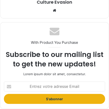
Culture Evasion
We
bsi
te
With Product You Purchase
Subscribe to our mailing list
to get the new updates!
Lorem ipsum dolor sit amet, consectetur.
E
n
t
r
e