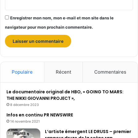
u
1
9
Enregistrer mon nom, mon e-mail et mon site dans le
j
u
navigateur pour mon prochain commentaire.
i
l
l
e
t
Populaire
Récent
Commentaires
Le documentaire original de HBO, « GOING TO MARS:
THE NIKKI GIOVANNI PROJECT »,
8 décembre 2023
Infos en continu PR NEWSWIRE
14 novembre 2021
L’artiste émergent LE DRUSS – premier