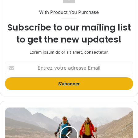
With Product You Purchase
Subscribe to our mailing list
to get the new updates!
Lorem ipsum dolor sit amet, consectetur.
Entrez
votre
adresse
Email
Les
fictions
tournées
en
montagne