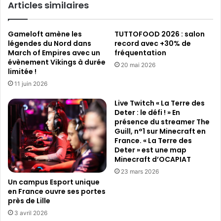
Articles similaires
TRIBUTE
Gameloft amène les
TUTTOFOOD 2026 : salon
légendes du Nord dans
record avec +30% de
March of Empires avec un
fréquentation
évènement Vikings à durée
20 mai 2026
limitée !
11 juin 2026
Live Twitch « La Terre des
Deter : le défi ! » En
présence du streamer The
Guill, n°1 sur Minecraft en
France. « La Terre des
Deter » est une map
Minecraft d’OCAPIAT
23 mars 2026
Un campus Esport unique
en France ouvre ses portes
près de Lille
3 avril 2026