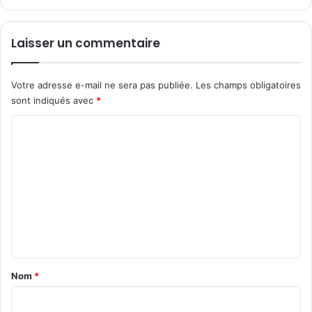
Laisser un commentaire
Votre adresse e-mail ne sera pas publiée.
Les champs obligatoires
sont indiqués avec
*
C
o
m
m
e
n
t
a
Nom
*
i