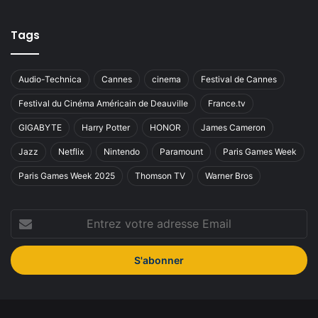
Tags
Audio-Technica
Cannes
cinema
Festival de Cannes
Festival du Cinéma Américain de Deauville
France.tv
GIGABYTE
Harry Potter
HONOR
James Cameron
Jazz
Netflix
Nintendo
Paramount
Paris Games Week
Paris Games Week 2025
Thomson TV
Warner Bros
Entrez
votre
adresse
Email