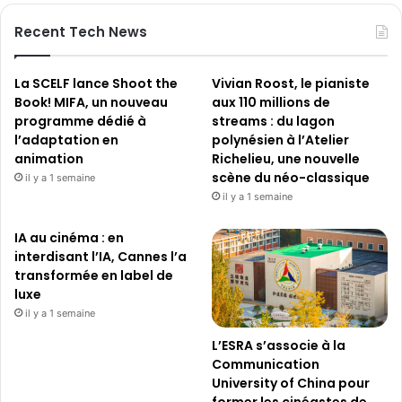
Recent Tech News
La SCELF lance Shoot the
Vivian Roost, le pianiste
Book! MIFA, un nouveau
aux 110 millions de
programme dédié à
streams : du lagon
l’adaptation en
polynésien à l’Atelier
animation
Richelieu, une nouvelle
scène du néo-classique
il y a 1 semaine
il y a 1 semaine
IA au cinéma : en
interdisant l’IA, Cannes l’a
transformée en label de
luxe
il y a 1 semaine
L’ESRA s’associe à la
Communication
University of China pour