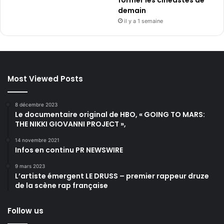
former les cinéastes de
demain
il y a 1 semaine
Most Viewed Posts
8 décembre 2023
Le documentaire original de HBO, « GOING TO MARS:
THE NIKKI GIOVANNI PROJECT »,
14 novembre 2021
Infos en continu PR NEWSWIRE
9 mars 2023
L’artiste émergent LE DRUSS – premier rappeur druze
de la scène rap française
Follow us