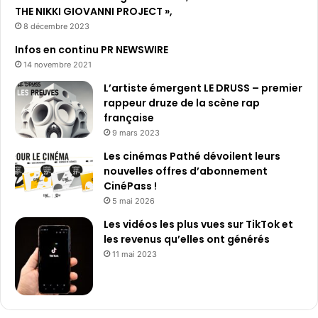
THE NIKKI GIOVANNI PROJECT »,
8 décembre 2023
Infos en continu PR NEWSWIRE
14 novembre 2021
L’artiste émergent LE DRUSS – premier
rappeur druze de la scène rap
française
9 mars 2023
Les cinémas Pathé dévoilent leurs
nouvelles offres d’abonnement
CinéPass !
5 mai 2026
Les vidéos les plus vues sur TikTok et
les revenus qu’elles ont générés
11 mai 2023