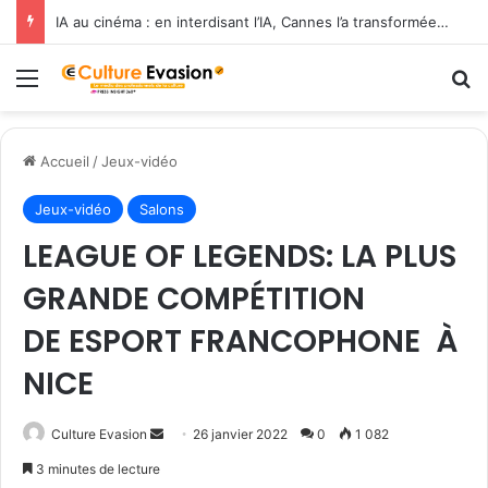
IA au cinéma : en interdisant l’IA, Cannes l’a transformée en label de luxe
Menu
R
Accueil
/
Jeux-vidéo
Jeux-vidéo
Salons
LEAGUE OF LEGENDS: LA PLUS
GRANDE COMPÉTITION
DE ESPORT FRANCOPHONE À
NICE
Envoyer
Culture Evasion
26 janvier 2022
0
1 082
un
3 minutes de lecture
courriel