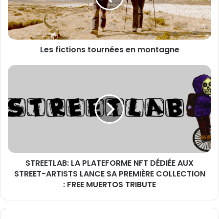
Les fictions tournées en montagne
STREETLAB:
LA
PLATEFORME
NFT
DÉDIÉE
AUX
STREET-
ARTISTS
LANCE
STREETLAB: LA PLATEFORME NFT DÉDIÉE AUX
SA
PREMIÈRE
STREET-ARTISTS LANCE SA PREMIÈRE COLLECTION
COLLECTION
: FREE MUERTOS TRIBUTE
:
FREE
MUERTOS