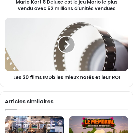
s
Mario Kart 8 Deluxe est le jeu Mario le plus
8
e
vendu avec 52 millions d'unités vendues
D
E
e
m
l
L
a
u
e
i
x
s
l
e
2
e
0
s
f
t
i
l
l
e
m
j
Les 20 films IMDb les mieux notés et leur ROI
s
e
I
u
M
M
D
Articles similaires
a
b
r
l
i
e
o
s
l
m
e
i