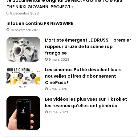
Le documentaire original de HBO, « GOING TO MARS:
THE NIKKI GIOVANNI PROJECT »,
8 décembre 2023
Infos en continu PR NEWSWIRE
14 novembre 2021
L’artiste émergent LE DRUSS – premier
rappeur druze de la scène rap
française
9 mars 2023
Les cinémas Pathé dévoilent leurs
nouvelles offres d’abonnement
CinéPass !
5 mai 2026
Les vidéos les plus vues sur TikTok et
les revenus qu’elles ont générés
11 mai 2023