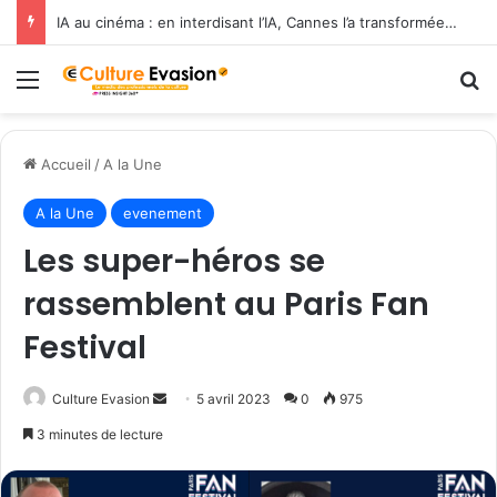
IA au cinéma : en interdisant l’IA, Cannes l’a transformée en label de luxe
Menu
R
Accueil
/
A la Une
A la Une
evenement
Les super-héros se
rassemblent au Paris Fan
Festival
Culture Evasion
E
5 avril 2023
0
975
n
3 minutes de lecture
v
o