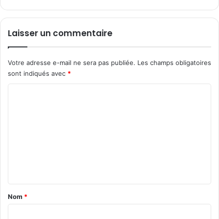
n
s
d
Laisser un commentaire
'
u
n
Votre adresse e-mail ne sera pas publiée.
Les champs obligatoires
i
sont indiqués avec
*
t
é
C
s
o
v
e
m
n
m
d
u
e
e
n
s
t
a
Nom
*
i