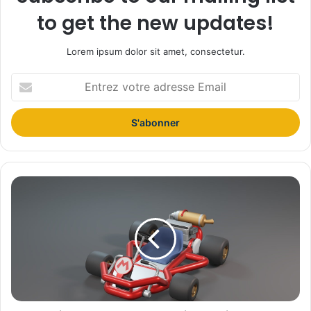
to get the new updates!
Lorem ipsum dolor sit amet, consectetur.
E
n
t
r
e
z
v
o
M
t
a
r
r
e
i
a
o
d
K
r
a
e
r
s
t