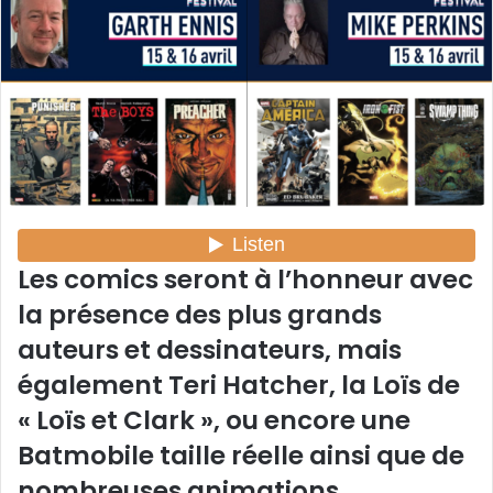
y
e
r
u
n
c
o
u
r
r
Les comics seront à l’honneur avec
i
e
la présence des plus grands
l
auteurs et dessinateurs, mais
également Teri Hatcher, la Loïs de
« Loïs et Clark », ou encore une
Batmobile taille réelle ainsi que de
nombreuses animations.