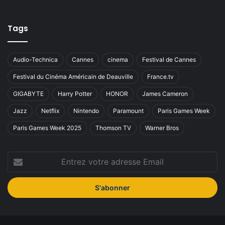
Tags
Audio-Technica
Cannes
cinema
Festival de Cannes
Festival du Cinéma Américain de Deauville
France.tv
GIGABYTE
Harry Potter
HONOR
James Cameron
Jazz
Netflix
Nintendo
Paramount
Paris Games Week
Paris Games Week 2025
Thomson TV
Warner Bros
Entrez
votre
adresse
Email