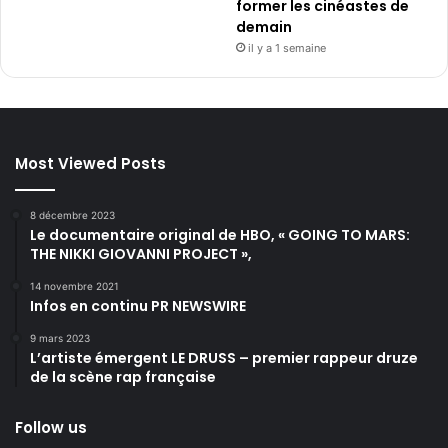
former les cinéastes de
demain
il y a 1 semaine
Most Viewed Posts
8 décembre 2023
Le documentaire original de HBO, « GOING TO MARS:
THE NIKKI GIOVANNI PROJECT »,
14 novembre 2021
Infos en continu PR NEWSWIRE
9 mars 2023
L’artiste émergent LE DRUSS – premier rappeur druze
de la scène rap française
Follow us