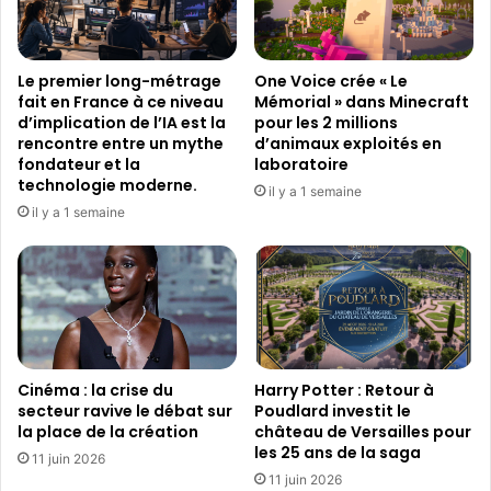
p
e
l
u
u
x
Le premier long-métrage
One Voice crée « Le
s
n
fait en France à ce niveau
Mémorial » dans Minecraft
v
o
d’implication de l’IA est la
pour les 2 millions
e
t
rencontre entre un mythe
d’animaux exploités en
n
é
fondateur et la
laboratoire
d
technologie moderne.
s
il y a 1 semaine
u
e
il y a 1 semaine
a
t
v
l
e
e
c
u
5
r
2
R
m
O
Cinéma : la crise du
Harry Potter : Retour à
i
I
secteur ravive le débat sur
Poudlard investit le
l
la place de la création
château de Versailles pour
l
les 25 ans de la saga
i
11 juin 2026
11 juin 2026
o