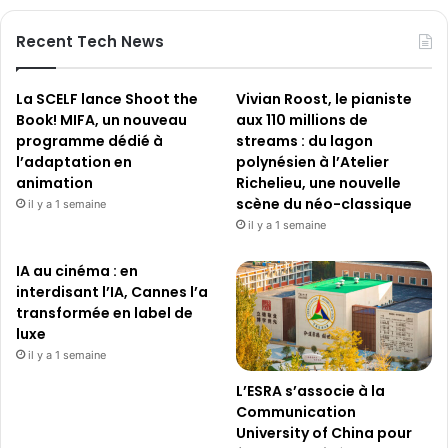
Recent Tech News
La SCELF lance Shoot the
Vivian Roost, le pianiste
Book! MIFA, un nouveau
aux 110 millions de
programme dédié à
streams : du lagon
l’adaptation en
polynésien à l’Atelier
animation
Richelieu, une nouvelle
scène du néo-classique
il y a 1 semaine
il y a 1 semaine
IA au cinéma : en
interdisant l’IA, Cannes l’a
transformée en label de
luxe
il y a 1 semaine
L’ESRA s’associe à la
Communication
University of China pour